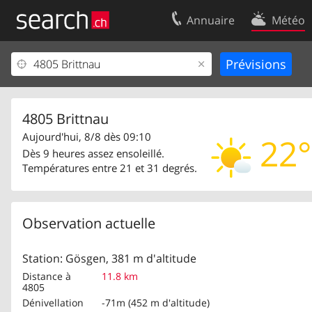
Annuaire
Météo
Votre inscription
Contact
Centre clients
Conditions d’
Mentions Légales
Protection 
4805 Brittnau
Aujourd'hui, 8/8 dès 09:10
22°
Dès 9 heures assez ensoleillé.
Températures entre 21 et 31 degrés.
Observation actuelle
Station: Gösgen, 381 m d'altitude
Distance à
11.8 km
4805
Dénivellation
-71m (452 m d'altitude)