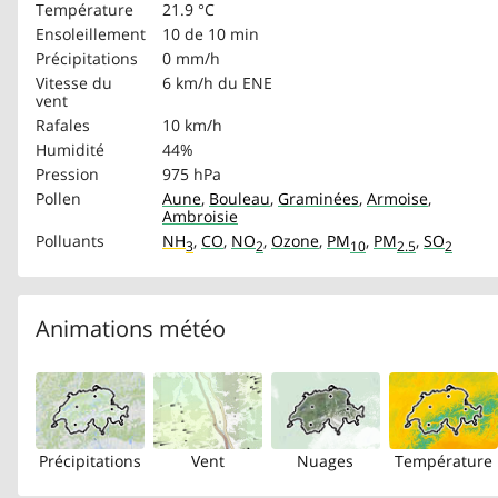
Température
21.9 °C
Ensoleillement
10 de 10 min
Précipitations
0 mm/h
Vitesse du
6 km/h
du ENE
vent
Rafales
10 km/h
Humidité
44%
Pression
975 hPa
Pollen
Aune
,
Bouleau
,
Graminées
,
Armoise
,
Ambroisie
Polluants
NH
,
CO
,
NO
,
Ozone
,
PM
,
PM
,
SO
3
2
10
2.5
2
Animations météo
Précipitations
Vent
Nuages
Température