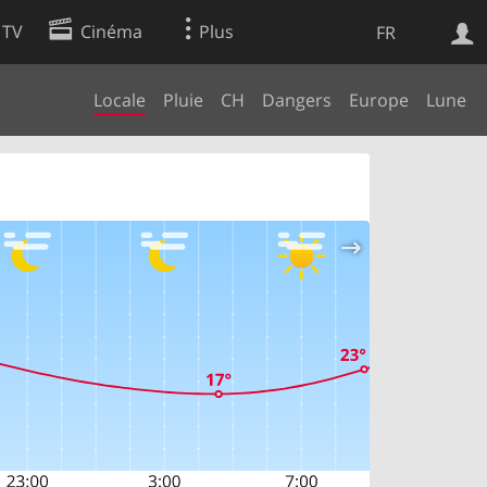
 TV
Cinéma
Plus
FR
Locale
Pluie
CH
Dangers
Europe
Lune
es
Web
Apps