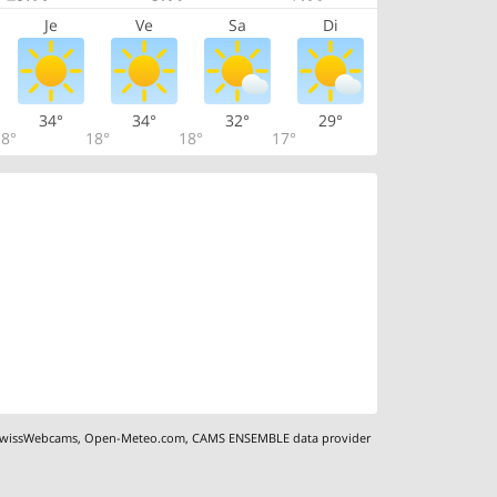
Je
Ve
Sa
Di
34°
34°
32°
29°
8°
18°
18°
17°
wissWebcams
,
Open-Meteo.com
,
CAMS ENSEMBLE data provider