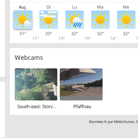
Auj.
Di
Lu
Ma
Me
31°
33°
32°
32°
32°
17°
19°
19°
18°
1
Webcams
South-east: Storchensiedlung
Pfaffnau
Données © par
MétéoSuisse
,
S