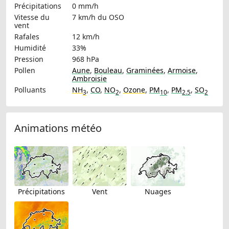
Précipitations
0 mm/h
Vitesse du
7 km/h
du OSO
vent
Rafales
12 km/h
Humidité
33%
Pression
968 hPa
Pollen
Aune
,
Bouleau
,
Graminées
,
Armoise
,
Ambroisie
Polluants
NH
,
CO
,
NO
,
Ozone
,
PM
,
PM
,
SO
3
2
10
2.5
2
Animations météo
Précipitations
Vent
Nuages