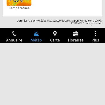
Température
Données © par
MétéoSuisse
,
SwissWebcams
,
Open-Meteo.com
,
CAMS
ENSEMBLE data provider
Annuaire
Météo
Carte
Horaires
Plus
Connexion
Services
Départs
Loisir
Guide TV