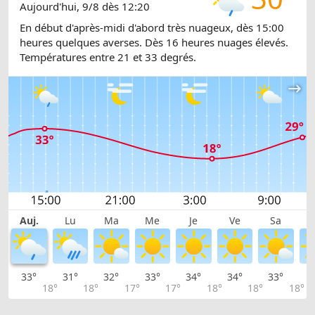
Aujourd'hui, 9/8 dès 12:20
En début d'après-midi d'abord très nuageux, dès 15:00
heures quelques averses. Dès 16 heures nuages élevés.
Températures entre 21 et 33 degrés.
Auj.
Lu
Ma
Me
Je
Ve
Sa
33°
31°
32°
33°
34°
34°
33°
3
18°
18°
17°
17°
18°
18°
18°