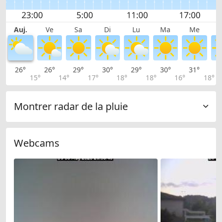
Auj.
Ve
Sa
Di
Lu
Ma
Me
26°
26°
29°
30°
29°
30°
31°
3
15°
14°
17°
18°
18°
16°
18°
Montrer radar de la pluie
Webcams