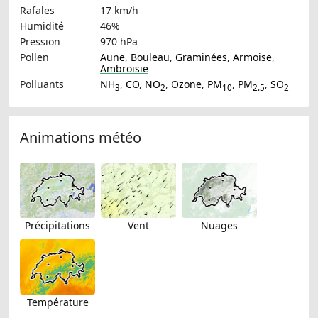
Rafales
17 km/h
Humidité
46%
Pression
970 hPa
Pollen
Aune
,
Bouleau
,
Graminées
,
Armoise
,
Ambroisie
Polluants
NH
,
CO
,
NO
,
Ozone
,
PM
,
PM
,
SO
3
2
10
2.5
2
Animations météo
Précipitations
Vent
Nuages
Température