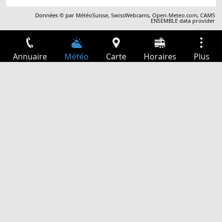
Données © par
MétéoSuisse
,
SwissWebcams
,
Open-Meteo.com
,
CAMS
ENSEMBLE data provider
Annuaire
Météo
Carte
Horaires
Plus
Connexion
Services
Départs
Loisir
Guide TV
Cinéma
Recherche Web