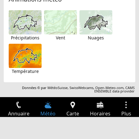
Précipitations
Vent
Nuages
Température
Données © par
MétéoSuisse
,
SwissWebcams
,
Open-Meteo.com
,
CAMS
ENSEMBLE data provider
Annuaire
Météo
Carte
Horaires
Plus
Connexion