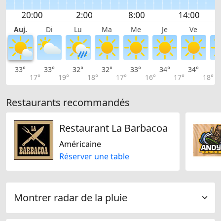
Auj.
Di
Lu
Ma
Me
Je
Ve
33°
33°
32°
32°
33°
34°
34°
3
17°
19°
18°
17°
16°
17°
18°
Restaurants recommandés
Restaurant La Barbacoa
Américaine
Réserver une table
Montrer radar de la pluie