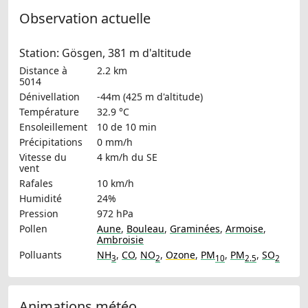
Observation actuelle
Station: Gösgen, 381 m d'altitude
Distance à
2.2 km
5014
Dénivellation
-44m (425 m d'altitude)
Température
32.9 °C
Ensoleillement
10 de 10 min
Précipitations
0 mm/h
Vitesse du
4 km/h
du SE
vent
Rafales
10 km/h
Humidité
24%
Pression
972 hPa
Pollen
Aune
,
Bouleau
,
Graminées
,
Armoise
,
Ambroisie
Polluants
NH
,
CO
,
NO
,
Ozone
,
PM
,
PM
,
SO
3
2
10
2.5
2
Animations météo