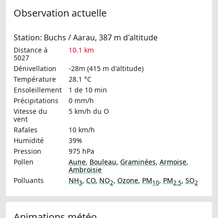
Observation actuelle
Station: Buchs / Aarau, 387 m d'altitude
Distance à
10.1 km
5027
Dénivellation
-28m (415 m d'altitude)
Température
28.1 °C
Ensoleillement
1 de 10 min
Précipitations
0 mm/h
Vitesse du
5 km/h
du O
vent
Rafales
10 km/h
Humidité
39%
Pression
975 hPa
Pollen
Aune
,
Bouleau
,
Graminées
,
Armoise
,
Ambroisie
Polluants
NH
,
CO
,
NO
,
Ozone
,
PM
,
PM
,
SO
3
2
10
2.5
2
Animations météo