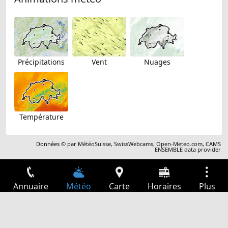
Précipitations
Vent
Nuages
Température
Données © par
MétéoSuisse
,
SwissWebcams
,
Open-Meteo.com
,
CAMS
ENSEMBLE data provider
Annuaire
Météo
Carte
Horaires
Plus
Connexion