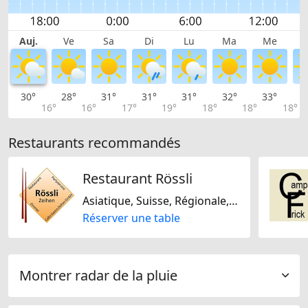
Auj.
Ve
Sa
Di
Lu
Ma
Me
30°
28°
31°
31°
31°
32°
33°
3
16°
16°
17°
19°
18°
18°
18°
Restaurants recommandés
Restaurant Rössli
Asiatique, Suisse, Régionale, De saison, Hollandaise
Réserver une table
Montrer radar de la pluie