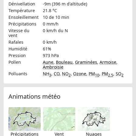
Dénivellation
-9m (396 m d'altitude)
Température
21.8 °C
Ensoleillement
10 de 10 min
Précipitations
0 mm/h
Vitesse du
0 km/h
du N
vent
Rafales
0 km/h
Humidité
61%
Pression
973 hPa
Pollen
Aune
,
Bouleau
,
Graminées
,
Armoise
,
Ambroisie
Polluants
NH
,
CO
,
NO
,
Ozone
,
PM
,
PM
,
SO
3
2
10
2.5
2
Animations météo
Précipitations
Vent
Nuages