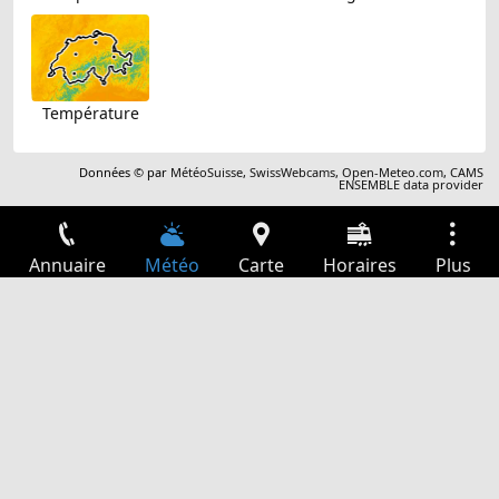
Température
Données © par
MétéoSuisse
,
SwissWebcams
,
Open-Meteo.com
,
CAMS
ENSEMBLE data provider
Annuaire
Météo
Carte
Horaires
Plus
Connexion
Services
Départs
Loisir