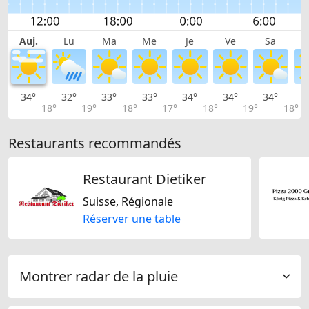
Auj.
Lu
Ma
Me
Je
Ve
Sa
34°
32°
33°
33°
34°
34°
34°
3
18°
19°
18°
17°
18°
19°
18°
Restaurants recommandés
Restaurant Dietiker
Suisse, Régionale
Réserver une table
Montrer radar de la pluie