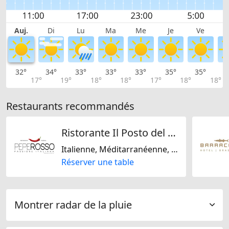
Auj.
Di
Lu
Ma
Me
Je
Ve
32°
34°
33°
33°
33°
35°
35°
3
17°
19°
18°
18°
17°
18°
18°
Restaurants recommandés
Ristorante Il Posto del PepeRosso
Italienne, Méditarranéenne, De saison, Sans gluten, Sans lactose
Réserver une table
Montrer radar de la pluie