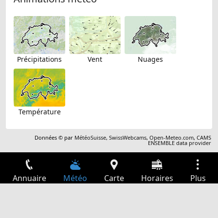
Précipitations
Vent
Nuages
Température
Données © par
MétéoSuisse
,
SwissWebcams
,
Open-Meteo.com
,
CAMS
ENSEMBLE data provider
Annuaire
Météo
Carte
Horaires
Plus
Connexion