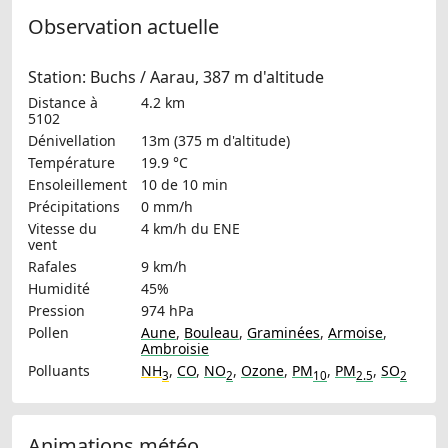
Observation actuelle
Station: Buchs / Aarau, 387 m d'altitude
Distance à
4.2 km
5102
Dénivellation
13m (375 m d'altitude)
Température
19.9 °C
Ensoleillement
10 de 10 min
Précipitations
0 mm/h
Vitesse du
4 km/h
du ENE
vent
Rafales
9 km/h
Humidité
45%
Pression
974 hPa
Pollen
Aune
,
Bouleau
,
Graminées
,
Armoise
,
Ambroisie
Polluants
NH
,
CO
,
NO
,
Ozone
,
PM
,
PM
,
SO
3
2
10
2.5
2
Animations météo