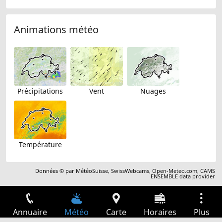
Animations météo
Précipitations
Vent
Nuages
Température
Données © par
MétéoSuisse
,
SwissWebcams
,
Open-Meteo.com
,
CAMS
ENSEMBLE data provider
Annuaire
Météo
Carte
Horaires
Plus