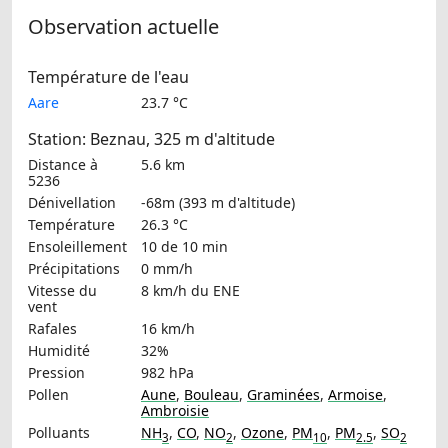
Observation actuelle
Température de l'eau
Aare
23.7 °C
Station: Beznau, 325 m d'altitude
Distance à
5.6 km
5236
Dénivellation
-68m (393 m d'altitude)
Température
26.3 °C
Ensoleillement
10 de 10 min
Précipitations
0 mm/h
Vitesse du
8 km/h
du ENE
vent
Rafales
16 km/h
Humidité
32%
Pression
982 hPa
Pollen
Aune
,
Bouleau
,
Graminées
,
Armoise
,
Ambroisie
Polluants
NH
,
CO
,
NO
,
Ozone
,
PM
,
PM
,
SO
3
2
10
2.5
2