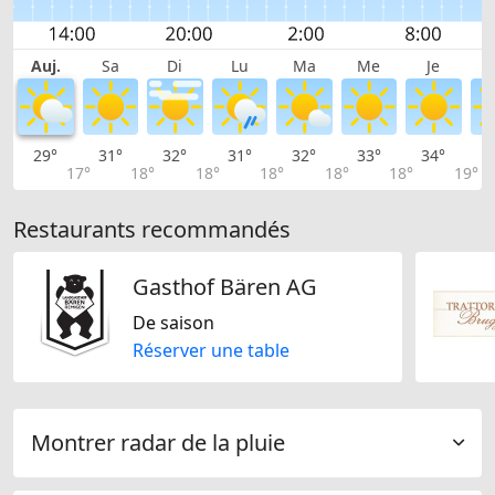
Auj.
Sa
Di
Lu
Ma
Me
Je
29°
31°
32°
31°
32°
33°
34°
3
17°
18°
18°
18°
18°
18°
19°
Restaurants recommandés
Gasthof Bären AG
De saison
Réserver une table
Montrer radar de la pluie