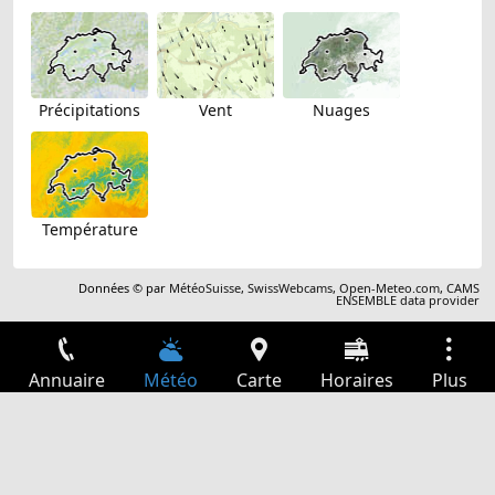
Précipitations
Vent
Nuages
Température
Données © par
MétéoSuisse
,
SwissWebcams
,
Open-Meteo.com
,
CAMS
ENSEMBLE data provider
Annuaire
Météo
Carte
Horaires
Plus
Connexion
Services