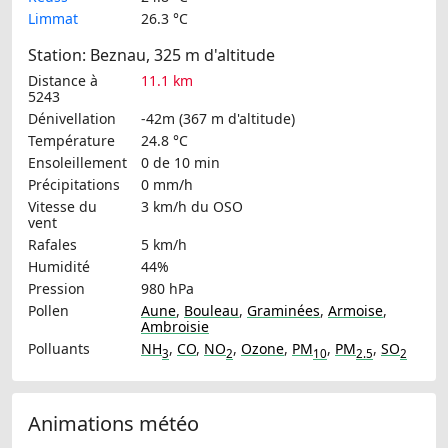
Limmat
26.3 °C
Station: Beznau, 325 m d'altitude
Distance à
11.1 km
5243
Dénivellation
-42m (367 m d'altitude)
Température
24.8 °C
Ensoleillement
0 de 10 min
Précipitations
0 mm/h
Vitesse du
3 km/h
du OSO
vent
Rafales
5 km/h
Humidité
44%
Pression
980 hPa
Pollen
Aune
,
Bouleau
,
Graminées
,
Armoise
,
Ambroisie
Polluants
NH
,
CO
,
NO
,
Ozone
,
PM
,
PM
,
SO
3
2
10
2.5
2
Animations météo