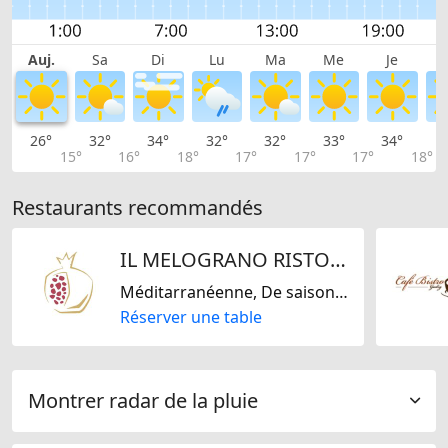
Auj.
Sa
Di
Lu
Ma
Me
Je
26°
32°
34°
32°
32°
33°
34°
3
15°
16°
18°
17°
17°
17°
18°
Restaurants recommandés
IL MELOGRANO RISTORANTE - PIZZERIA
Méditarranéenne, De saison, Internationale, Italienne, Régionale, Sans lactose, Sans gluten
Réserver une table
Montrer radar de la pluie