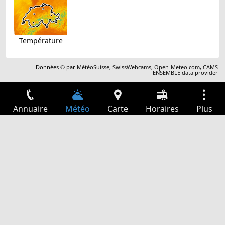
Température
Données © par
MétéoSuisse
,
SwissWebcams
,
Open-Meteo.com
,
CAMS
ENSEMBLE data provider
Annuaire
Météo
Carte
Horaires
Plus
Connexion
Services
Départs
Loisir