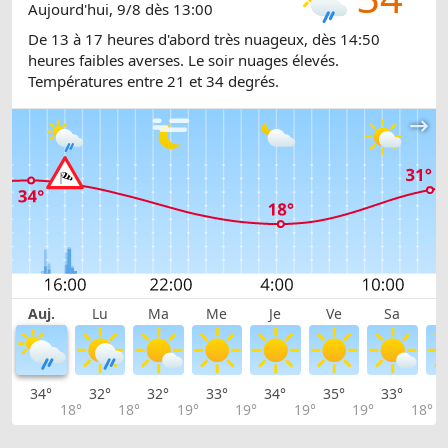
Aujourd'hui, 9/8 dès 13:00
De 13 à 17 heures d'abord très nuageux, dès 14:50
heures faibles averses. Le soir nuages élevés.
Températures entre 21 et 34 degrés.
Auj.
Lu
Ma
Me
Je
Ve
Sa
34°
32°
32°
33°
34°
35°
33°
3
18°
18°
19°
19°
19°
19°
18°