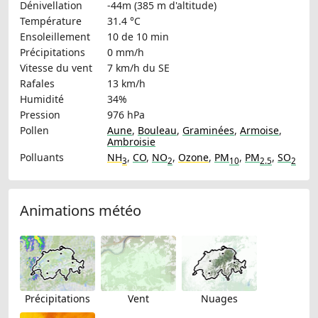
Dénivellation
-44m (385 m d'altitude)
Température
31.4 °C
Ensoleillement
10 de 10 min
Précipitations
0 mm/h
Vitesse du vent
7 km/h
du SE
Rafales
13 km/h
Humidité
34%
Pression
976 hPa
Pollen
Aune
,
Bouleau
,
Graminées
,
Armoise
,
Ambroisie
Polluants
NH
,
CO
,
NO
,
Ozone
,
PM
,
PM
,
SO
3
2
10
2.5
2
Animations météo
Précipitations
Vent
Nuages