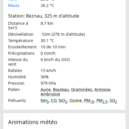
Reuss
26.2 °C
Station: Beznau, 325 m d'altitude
Distance à
8.7 km
5415
Dénivellation
-53m (378 m d'altitude)
Température
30.1 °C
Ensoleillement
10 de 10 min
Précipitations
0 mm/h
Vitesse du
6 km/h
du OSO
vent
Rafales
15 km/h
Humidité
30%
Pression
979 hPa
Pollen
Aune
,
Bouleau
,
Graminées
,
Armoise
,
Ambroisie
Polluants
NH
,
CO
,
NO
,
Ozone
,
PM
,
PM
,
SO
3
2
10
2.5
2
Animations météo