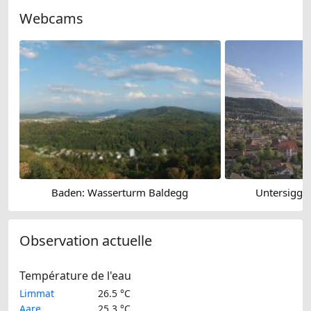
Webcams
Baden: Wasserturm Baldegg
Untersiggen
Observation actuelle
Température de l'eau
Limmat
26.5 °C
Aare
25.3 °C