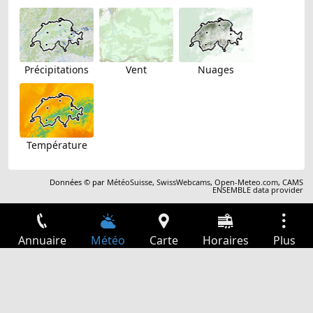
Précipitations
Vent
Nuages
Température
Données © par
MétéoSuisse
,
SwissWebcams
,
Open-Meteo.com
,
CAMS
ENSEMBLE data provider
Annuaire
Météo
Carte
Horaires
Plus
Connexion
Services