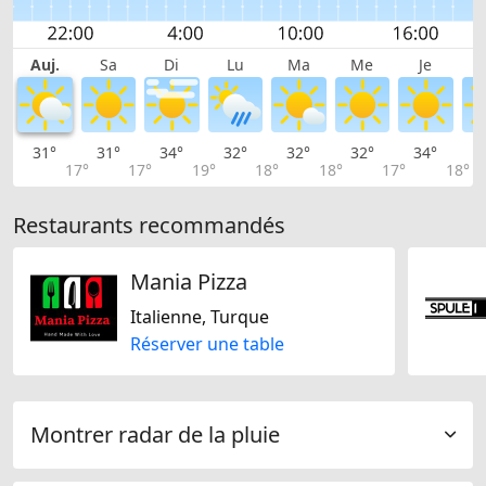
Auj.
Sa
Di
Lu
Ma
Me
Je
31°
31°
34°
32°
32°
32°
34°
3
17°
17°
19°
18°
18°
17°
18°
Restaurants recommandés
Mania Pizza
Italienne, Turque
Réserver une table
Montrer radar de la pluie