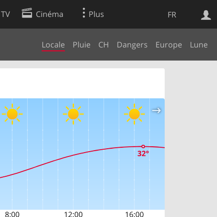
 TV
Cinéma
Plus
FR
Locale
Pluie
CH
Dangers
Europe
Lune
es
Web
Apps