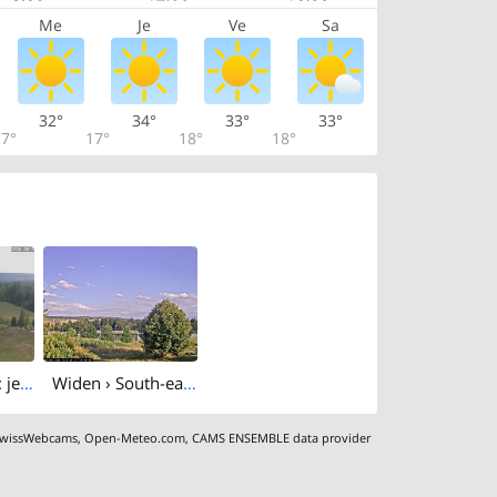
Me
Je
Ve
Sa
32°
34°
33°
33°
7°
17°
18°
18°
Widen › South: jerocam
Widen › South-east: Sportzentrum Burkertsmatt
wissWebcams
,
Open-Meteo.com
,
CAMS ENSEMBLE data provider