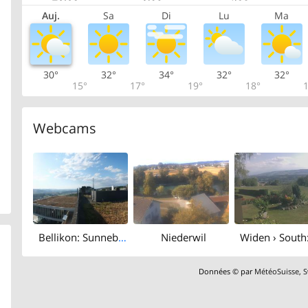
Auj.
Sa
Di
Lu
Ma
30°
32°
34°
32°
32°
15°
17°
19°
18°
1
Webcams
Bellikon: Sunneberg: Rehaklinik Bellikon
Niederwil
Données © par
MétéoSuisse
,
S