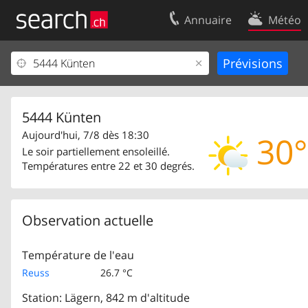
Annuaire
Météo
Votre inscription
Contact
Centre clients
Conditions d’
Mentions Légales
Protection 
5444 Künten
Aujourd'hui, 7/8 dès 18:30
30°
Le soir partiellement ensoleillé.
Températures entre 22 et 30 degrés.
Observation actuelle
Température de l'eau
Reuss
26.7 °C
Station: Lägern, 842 m d'altitude