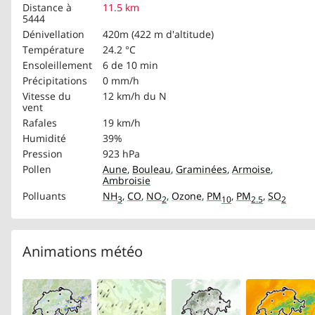
Distance à
11.5 km
5444
Dénivellation
420m (422 m d'altitude)
Température
24.2 °C
Ensoleillement
6 de 10 min
Précipitations
0 mm/h
Vitesse du
12 km/h
du N
vent
Rafales
19 km/h
Humidité
39%
Pression
923 hPa
Pollen
Aune
,
Bouleau
,
Graminées
,
Armoise
,
Ambroisie
Polluants
NH
,
CO
,
NO
,
Ozone
,
PM
,
PM
,
SO
3
2
10
2.5
2
Animations météo