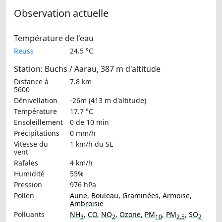
Observation actuelle
Température de l'eau
Reuss
24.5 °C
Station: Buchs / Aarau, 387 m d'altitude
Distance à
7.8 km
5600
Dénivellation
-26m (413 m d'altitude)
Température
17.7 °C
Ensoleillement
0 de 10 min
Précipitations
0 mm/h
Vitesse du
1 km/h
du SE
vent
Rafales
4 km/h
Humidité
55%
Pression
976 hPa
Pollen
Aune
,
Bouleau
,
Graminées
,
Armoise
,
Ambroisie
Polluants
NH
,
CO
,
NO
,
Ozone
,
PM
,
PM
,
SO
3
2
10
2.5
2