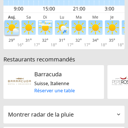
Auj.
Sa
Di
Lu
Ma
Me
Je
29°
31°
32°
31°
32°
34°
35°
3
16°
17°
18°
17°
17°
18°
18°
Restaurants recommandés
Barracuda
Suisse, Italienne
Réserver une table
Montrer radar de la pluie