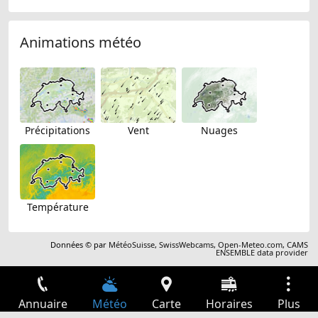
Animations météo
Précipitations
Vent
Nuages
Température
Données © par
MétéoSuisse
,
SwissWebcams
,
Open-Meteo.com
,
CAMS
ENSEMBLE data provider
Annuaire
Météo
Carte
Horaires
Plus