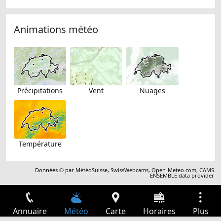
Animations météo
Précipitations
Vent
Nuages
Température
Données © par
MétéoSuisse
,
SwissWebcams
,
Open-Meteo.com
,
CAMS
ENSEMBLE data provider
Annuaire
Météo
Carte
Horaires
Plus