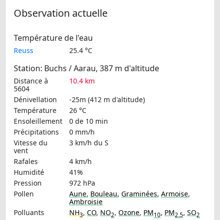
Observation actuelle
Température de l'eau
Reuss
25.4 °C
Station: Buchs / Aarau, 387 m d'altitude
Distance à
10.4 km
5604
Dénivellation
-25m (412 m d'altitude)
Température
26 °C
Ensoleillement
0 de 10 min
Précipitations
0 mm/h
Vitesse du
3 km/h
du S
vent
Rafales
4 km/h
Humidité
41%
Pression
972 hPa
Pollen
Aune
,
Bouleau
,
Graminées
,
Armoise
,
Ambroisie
Polluants
NH
,
CO
,
NO
,
Ozone
,
PM
,
PM
,
SO
3
2
10
2.5
2