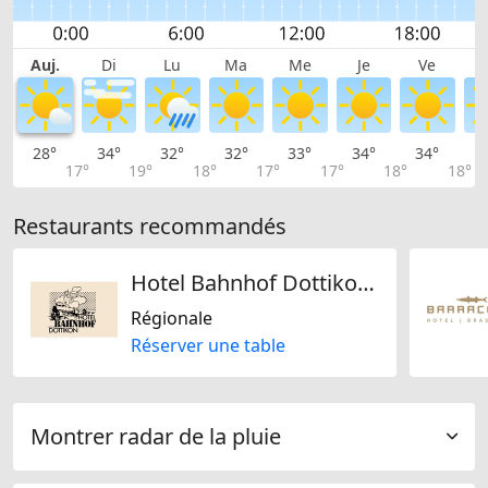
Auj.
Di
Lu
Ma
Me
Je
Ve
28°
34°
32°
32°
33°
34°
34°
3
17°
19°
18°
17°
17°
18°
18°
Restaurants recommandés
Hotel Bahnhof Dottikon AG
Régionale
Réserver une table
Montrer radar de la pluie