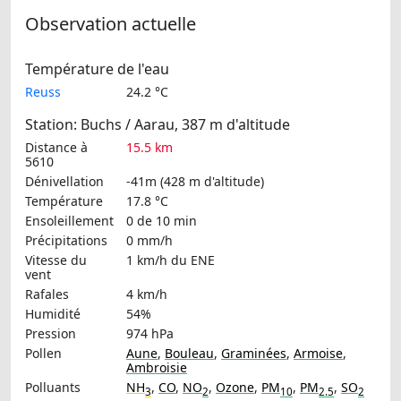
Observation actuelle
Température de l'eau
Reuss
24.2 °C
Station: Buchs / Aarau, 387 m d'altitude
Distance à
15.5 km
5610
Dénivellation
-41m (428 m d'altitude)
Température
17.8 °C
Ensoleillement
0 de 10 min
Précipitations
0 mm/h
Vitesse du
1 km/h
du ENE
vent
Rafales
4 km/h
Humidité
54%
Pression
974 hPa
Pollen
Aune
,
Bouleau
,
Graminées
,
Armoise
,
Ambroisie
Polluants
NH
,
CO
,
NO
,
Ozone
,
PM
,
PM
,
SO
3
2
10
2.5
2