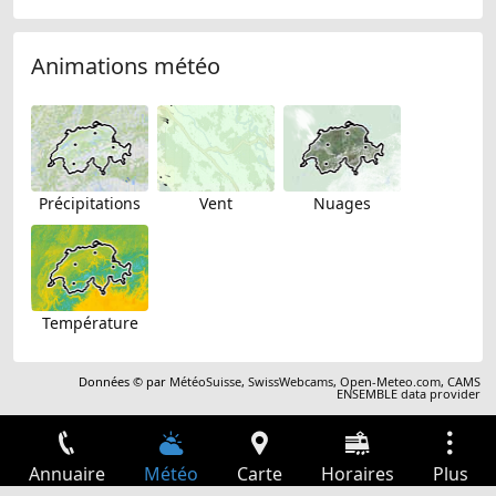
Animations météo
Précipitations
Vent
Nuages
Température
Données © par
MétéoSuisse
,
SwissWebcams
,
Open-Meteo.com
,
CAMS
ENSEMBLE data provider
Annuaire
Météo
Carte
Horaires
Plus