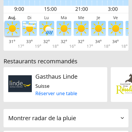
Auj.
Di
Lu
Ma
Me
Je
Ve
31°
33°
32°
32°
32°
34°
34°
3
17°
19°
18°
16°
17°
18°
18°
Restaurants recommandés
Gasthaus Linde
Suisse
Réserver une table
Montrer radar de la pluie