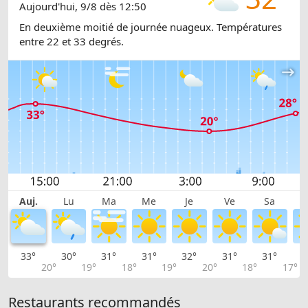
Aujourd'hui, 9/8 dès 12:50
En deuxième moitié de journée nuageux. Températures
entre 22 et 33 degrés.
Auj.
Lu
Ma
Me
Je
Ve
Sa
33°
30°
31°
31°
32°
31°
31°
2
20°
19°
18°
19°
20°
18°
17°
Restaurants recommandés