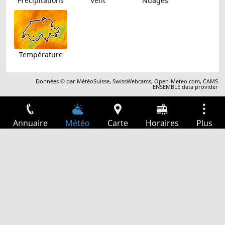
Précipitations
Vent
Nuages
Température
Données © par
MétéoSuisse
,
SwissWebcams
,
Open-Meteo.com
,
CAMS
ENSEMBLE data provider
Annuaire
Météo
Carte
Horaires
Plus
Connexion
Services
Départs
Loisir