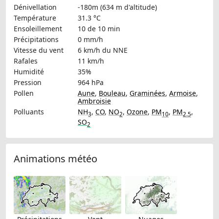
Dénivellation
-180m (634 m d'altitude)
Température
31.3 °C
Ensoleillement
10 de 10 min
Précipitations
0 mm/h
Vitesse du vent
6 km/h
du NNE
Rafales
11 km/h
Humidité
35%
Pression
964 hPa
Pollen
Aune
,
Bouleau
,
Graminées
,
Armoise
,
Ambroisie
Polluants
NH
,
CO
,
NO
,
Ozone
,
PM
,
PM
,
3
2
10
2.5
SO
2
Animations météo