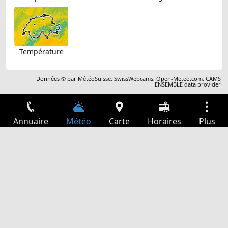
Température
Données © par
MétéoSuisse
,
SwissWebcams
,
Open-Meteo.com
,
CAMS
ENSEMBLE data provider
Annuaire
Météo
Carte
Horaires
Plus
Connexion
Services
Départs
Loisir