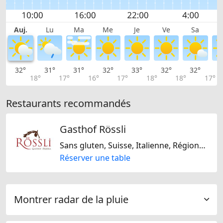
Auj.
Lu
Ma
Me
Je
Ve
Sa
32°
31°
31°
32°
33°
32°
32°
2
18°
17°
16°
17°
18°
18°
17°
Restaurants recommandés
Gasthof Rössli
Sans gluten, Suisse, Italienne, Régionale
Réserver une table
Montrer radar de la pluie