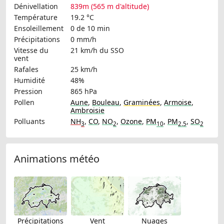
Dénivellation
839m (565 m d'altitude)
Température
19.2 °C
Ensoleillement
0 de 10 min
Précipitations
0 mm/h
Vitesse du
21 km/h
du SSO
vent
Rafales
25 km/h
Humidité
48%
Pression
865 hPa
Pollen
Aune
,
Bouleau
,
Graminées
,
Armoise
,
Ambroisie
Polluants
NH
,
CO
,
NO
,
Ozone
,
PM
,
PM
,
SO
3
2
10
2.5
2
Animations météo
Précipitations
Vent
Nuages