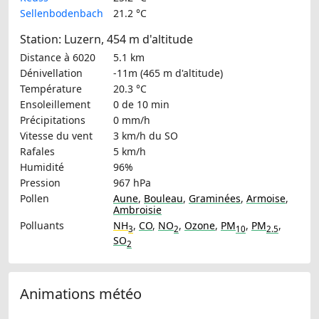
Sellenbodenbach
21.2 °C
Station: Luzern, 454 m d'altitude
Distance à 6020
5.1 km
Dénivellation
-11m (465 m d'altitude)
Température
20.3 °C
Ensoleillement
0 de 10 min
Précipitations
0 mm/h
Vitesse du vent
3 km/h
du SO
Rafales
5 km/h
Humidité
96%
Pression
967 hPa
Pollen
Aune
,
Bouleau
,
Graminées
,
Armoise
,
Ambroisie
Polluants
NH
,
CO
,
NO
,
Ozone
,
PM
,
PM
,
3
2
10
2.5
SO
2
Animations météo