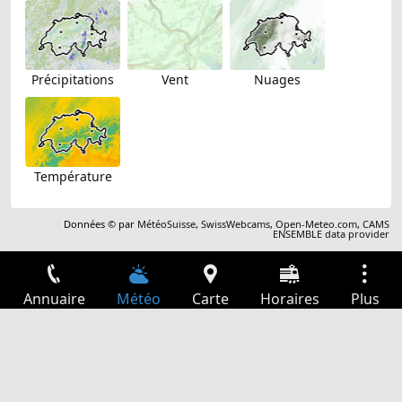
Précipitations
Vent
Nuages
Température
Données © par
MétéoSuisse
,
SwissWebcams
,
Open-Meteo.com
,
CAMS
ENSEMBLE data provider
Annuaire
Météo
Carte
Horaires
Plus
Connexion
Services