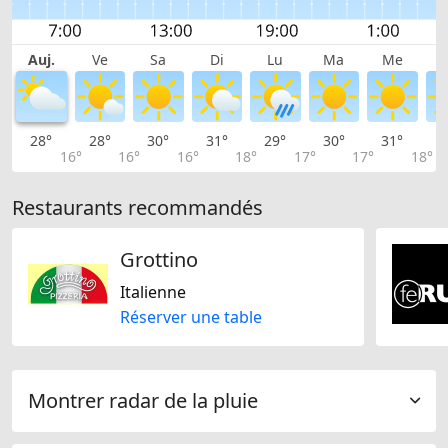
Auj.
Ve
Sa
Di
Lu
Ma
Me
28°
28°
30°
31°
29°
30°
31°
3
16°
16°
16°
18°
17°
17°
18°
Restaurants recommandés
Grottino
Italienne
Réserver une table
Montrer radar de la pluie