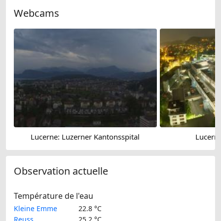
Webcams
Lucerne: Luzerner Kantonsspital
Lucerne
Observation actuelle
Température de l'eau
Kleine Emme
22.8 °C
Reuss
25.2 °C