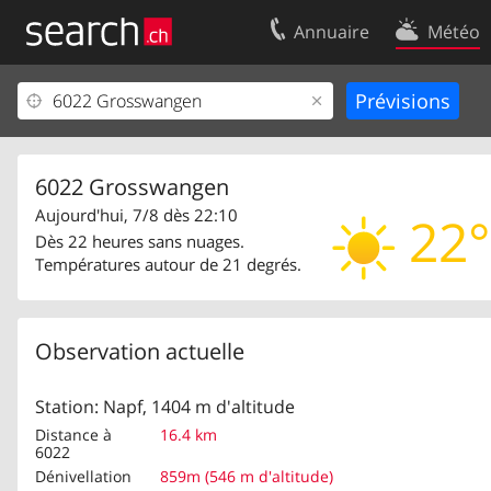
Annuaire
Météo
Votre inscription
Contact
Centre clients
Conditions d’
Mentions Légales
Protection 
6022 Grosswangen
Aujourd'hui, 7/8 dès 22:10
22°
Dès 22 heures sans nuages.
Températures autour de 21 degrés.
Observation actuelle
Station: Napf, 1404 m d'altitude
Distance à
16.4 km
6022
Dénivellation
859m (546 m d'altitude)