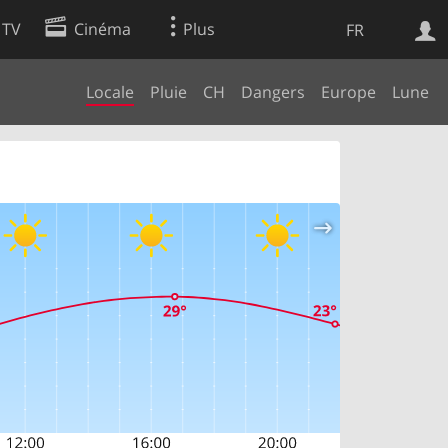
 TV
Cinéma
Plus
FR
Locale
Pluie
CH
Dangers
Europe
Lune
es
Web
Apps