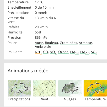
Température
17 °C
Ensoleillement
0 de 10 min
Précipitations
0 mm/h
Vitesse du
13 km/h
du N
vent
Rafales
20 km/h
Humidité
55%
Pression
866 hPa
Pollen
Aune
,
Bouleau
,
Graminées
,
Armoise
,
Ambroisie
Polluants
NH
,
CO
,
NO
,
Ozone
,
PM
,
PM
,
SO
3
2
10
2.5
2
Animations météo
Précipitations
Vent
Nuages
Température