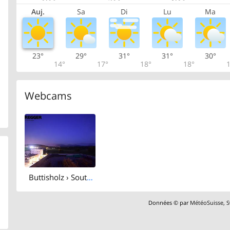
Auj.
Sa
Di
Lu
Ma
23°
29°
31°
31°
30°
14°
17°
18°
18°
1
Webcams
Buttisholz › South: Aregger AG - Gemeinde Buttisholz
Données © par
MétéoSuisse
,
S