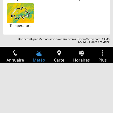
Température
Données © par
MétéoSuisse
,
SwissWebcams
,
Open-Meteo.com
,
CAMS
ENSEMBLE data provider
Annuaire
Météo
Carte
Horaires
Plus
Connexion
Services
Départs
Loisir