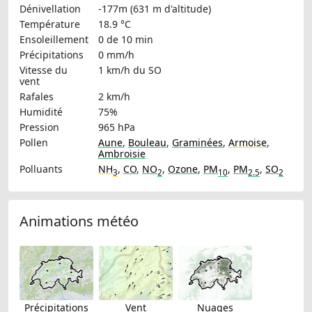
Dénivellation
-177m (631 m d'altitude)
Température
18.9 °C
Ensoleillement
0 de 10 min
Précipitations
0 mm/h
Vitesse du
1 km/h
du SO
vent
Rafales
2 km/h
Humidité
75%
Pression
965 hPa
Pollen
Aune
,
Bouleau
,
Graminées
,
Armoise
,
Ambroisie
Polluants
NH
,
CO
,
NO
,
Ozone
,
PM
,
PM
,
SO
3
2
10
2.5
2
Animations météo
Précipitations
Vent
Nuages