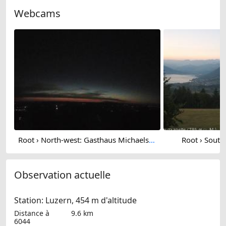
Webcams
Root › North-west: Gasthaus Michaelskreuz
Root › South
Observation actuelle
Station: Luzern, 454 m d'altitude
Distance à
9.6 km
6044