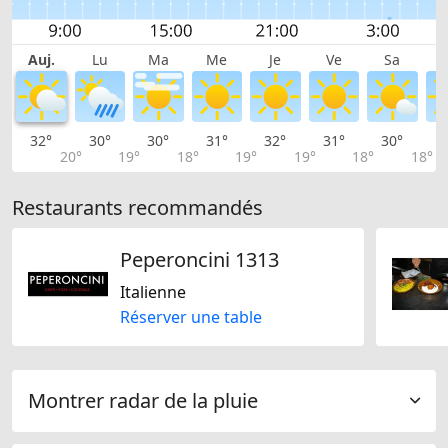
Auj.
Lu
Ma
Me
Je
Ve
Sa
32°
30°
30°
31°
32°
31°
30°
2
20°
19°
18°
19°
19°
18°
18°
Restaurants recommandés
Peperoncini 1313
Italienne
Réserver une table
Montrer radar de la pluie