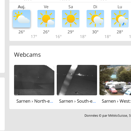
Auj.
Ve
Sa
Di
Lu
26°
26°
29°
30°
28°
17°
16°
18°
18°
1
Webcams
Sarnen › North-east
Sarnen › South-east
Données © par
MétéoSuisse
,
S