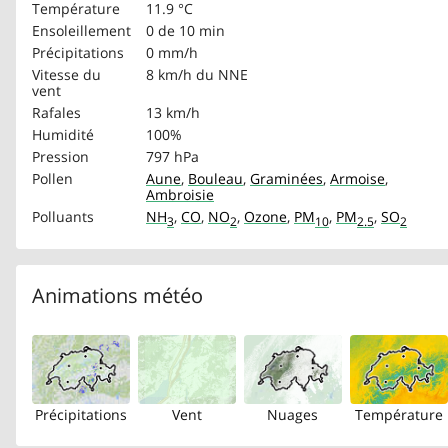
Température
11.9 °C
Ensoleillement
0 de 10 min
Précipitations
0 mm/h
Vitesse du
8 km/h
du NNE
vent
Rafales
13 km/h
Humidité
100%
Pression
797 hPa
Pollen
Aune
,
Bouleau
,
Graminées
,
Armoise
,
Ambroisie
Polluants
NH
,
CO
,
NO
,
Ozone
,
PM
,
PM
,
SO
3
2
10
2.5
2
Animations météo
Précipitations
Vent
Nuages
Température