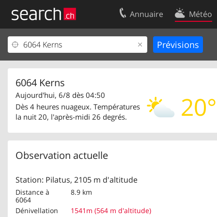
Annuaire
Météo
Votre inscription
Contact
Centre clients
Conditions d’
Mentions Légales
Protection 
6064 Kerns
Aujourd'hui, 6/8 dès 04:50
20°
Dès 4 heures nuageux. Températures
la nuit 20, l'après-midi 26 degrés.
Observation actuelle
Station: Pilatus, 2105 m d'altitude
Distance à
8.9 km
6064
Dénivellation
1541m (564 m d'altitude)