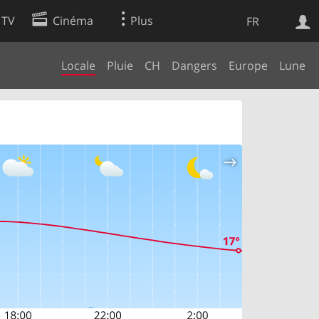
 TV
Cinéma
Plus
FR
Locale
Pluie
CH
Dangers
Europe
Lune
es
Web
Apps