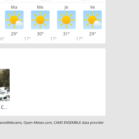
Ma
Me
Je
Ve
29°
30°
31°
29°
6°
17°
17°
17°
Sarnen › West: Camping Seefeld
wissWebcams
,
Open-Meteo.com
,
CAMS ENSEMBLE data provider