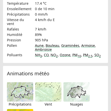
Température
17.4 °C
Ensoleillement
0 de 10 min
Précipitations
0 mm/h
Vitesse du
4 km/h
du E
vent
Rafales
7 km/h
Humidité
89%
Pression
905 hPa
Pollen
Aune
,
Bouleau
,
Graminées
,
Armoise
,
Ambroisie
Polluants
NH
,
CO
,
NO
,
Ozone
,
PM
,
PM
,
SO
3
2
10
2.5
2
Animations météo
Précipitations
Vent
Nuages