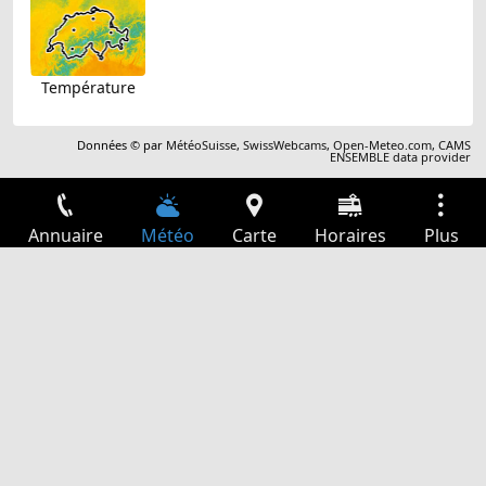
Température
Données © par
MétéoSuisse
,
SwissWebcams
,
Open-Meteo.com
,
CAMS
ENSEMBLE data provider
Annuaire
Météo
Carte
Horaires
Plus
Connexion
Services
Départs
Loisir