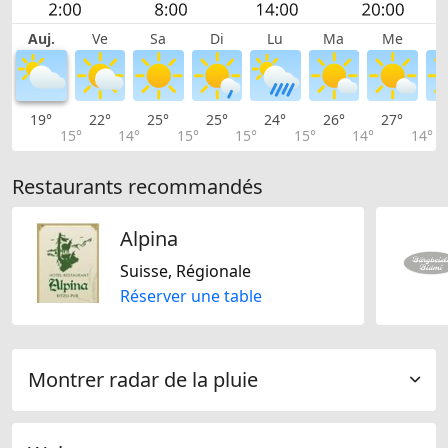
Auj.
Ve
Sa
Di
Lu
Ma
Me
19°
22°
25°
25°
24°
26°
27°
2
15°
14°
15°
15°
15°
14°
14°
Restaurants recommandés
Alpina
Suisse, Régionale
Réserver une table
Montrer radar de la pluie