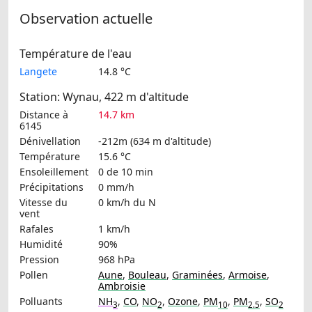
Observation actuelle
Température de l'eau
Langete
14.8 °C
Station: Wynau, 422 m d'altitude
Distance à
14.7 km
6145
Dénivellation
-212m (634 m d'altitude)
Température
15.6 °C
Ensoleillement
0 de 10 min
Précipitations
0 mm/h
Vitesse du
0 km/h
du N
vent
Rafales
1 km/h
Humidité
90%
Pression
968 hPa
Pollen
Aune
,
Bouleau
,
Graminées
,
Armoise
,
Ambroisie
Polluants
NH
,
CO
,
NO
,
Ozone
,
PM
,
PM
,
SO
3
2
10
2.5
2