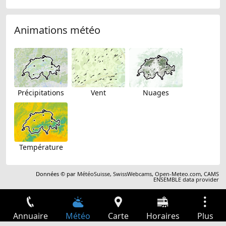
Animations météo
Précipitations
Vent
Nuages
Température
Données © par
MétéoSuisse
,
SwissWebcams
,
Open-Meteo.com
,
CAMS
ENSEMBLE data provider
Annuaire
Météo
Carte
Horaires
Plus