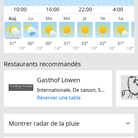
Auj.
Lu
Ma
Me
Je
Ve
Sa
31°
30°
30°
31°
33°
32°
31°
2
19°
19°
18°
19°
19°
18°
18°
Restaurants recommandés
Gasthof Löwen
Internationale, De saison, Suisse, Européene, Europe Centrale
Réserver une table
Montrer radar de la pluie