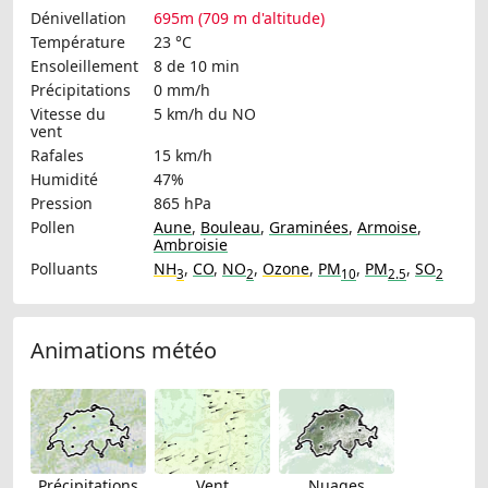
Dénivellation
695m (709 m d'altitude)
Température
23 °C
Ensoleillement
8 de 10 min
Précipitations
0 mm/h
Vitesse du
5 km/h
du NO
vent
Rafales
15 km/h
Humidité
47%
Pression
865 hPa
Pollen
Aune
,
Bouleau
,
Graminées
,
Armoise
,
Ambroisie
Polluants
NH
,
CO
,
NO
,
Ozone
,
PM
,
PM
,
SO
3
2
10
2.5
2
Animations météo
Précipitations
Vent
Nuages