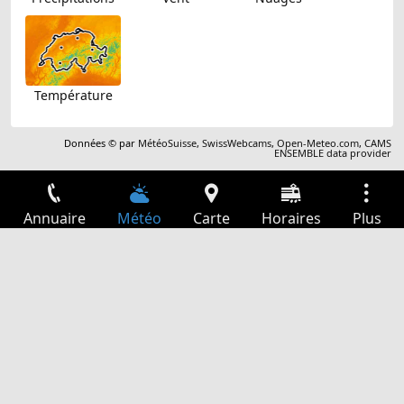
Température
Données © par
MétéoSuisse
,
SwissWebcams
,
Open-Meteo.com
,
CAMS
ENSEMBLE data provider
Annuaire
Météo
Carte
Horaires
Plus
Connexion
Services
Départs
Loisir