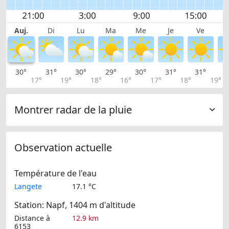
Auj.
Di
Lu
Ma
Me
Je
Ve
30°
31°
30°
29°
30°
31°
31°
3
17°
19°
18°
16°
17°
18°
19°
Montrer radar de la pluie
Observation actuelle
Température de l'eau
Langete
17.1 °C
Station: Napf, 1404 m d'altitude
Distance à
12.9 km
6153