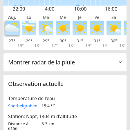
Auj.
Lu
Ma
Me
Je
Ve
Sa
27°
29°
29°
30°
31°
31°
30°
2
19°
18°
17°
18°
19°
19°
18°
Montrer radar de la pluie
Observation actuelle
Température de l'eau
Sperbelgraben
15.4 °C
Station: Napf, 1404 m d'altitude
Distance à
6.3 km
6156