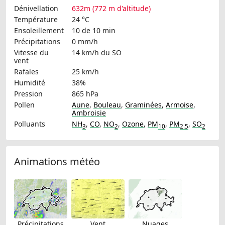
Dénivellation
632m (772 m d'altitude)
Température
24 °C
Ensoleillement
10 de 10 min
Précipitations
0 mm/h
Vitesse du
14 km/h
du SO
vent
Rafales
25 km/h
Humidité
38%
Pression
865 hPa
Pollen
Aune
,
Bouleau
,
Graminées
,
Armoise
,
Ambroisie
Polluants
NH
,
CO
,
NO
,
Ozone
,
PM
,
PM
,
SO
3
2
10
2.5
2
Animations météo
Précipitations
Vent
Nuages