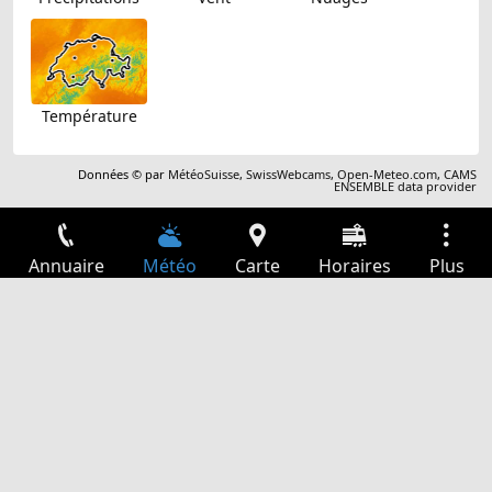
Température
Données © par
MétéoSuisse
,
SwissWebcams
,
Open-Meteo.com
,
CAMS
ENSEMBLE data provider
Annuaire
Météo
Carte
Horaires
Plus
Connexion
Services
Départs
Loisir