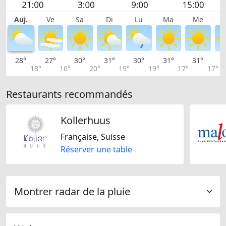
Auj.
Ve
Sa
Di
Lu
Ma
Me
28°
27°
30°
31°
30°
31°
31°
3
18°
16°
20°
19°
19°
17°
17°
Restaurants recommandés
Kollerhuus
Française, Suisse
Réserver une table
Montrer radar de la pluie