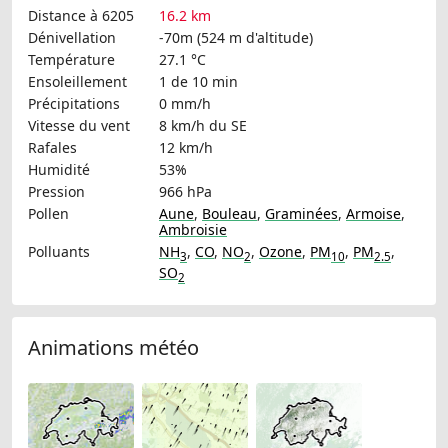
Distance à 6205
16.2 km
Dénivellation
-70m (524 m d'altitude)
Température
27.1 °C
Ensoleillement
1 de 10 min
Précipitations
0 mm/h
Vitesse du vent
8 km/h
du SE
Rafales
12 km/h
Humidité
53%
Pression
966 hPa
Pollen
Aune
,
Bouleau
,
Graminées
,
Armoise
,
Ambroisie
Polluants
NH
,
CO
,
NO
,
Ozone
,
PM
,
PM
,
3
2
10
2.5
SO
2
Animations météo