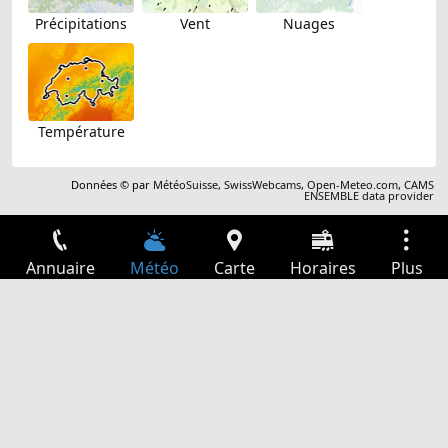
Précipitations
Vent
Nuages
Température
Données © par
MétéoSuisse
,
SwissWebcams
,
Open-Meteo.com
,
CAMS
ENSEMBLE data provider
Annuaire
Météo
Carte
Horaires
Plus
Connexion
Services
Départs