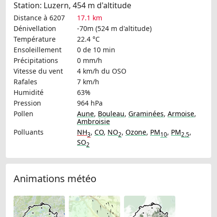
Station: Luzern, 454 m d'altitude
Distance à 6207
17.1 km
Dénivellation
-70m (524 m d'altitude)
Température
22.4 °C
Ensoleillement
0 de 10 min
Précipitations
0 mm/h
Vitesse du vent
4 km/h
du OSO
Rafales
7 km/h
Humidité
63%
Pression
964 hPa
Pollen
Aune
,
Bouleau
,
Graminées
,
Armoise
,
Ambroisie
Polluants
NH
,
CO
,
NO
,
Ozone
,
PM
,
PM
,
3
2
10
2.5
SO
2
Animations météo