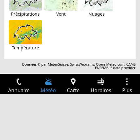
Précipitations
Vent
Nuages
Température
Données © par
MétéoSuisse
,
SwissWebcams
,
Open-Meteo.com
,
CAMS
ENSEMBLE data provider
Annuaire
Météo
Carte
Horaires
Plus
Connexion
Services
Départs