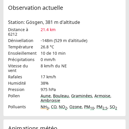
Observation actuelle
Station: Gösgen, 381 m d'altitude
Distance à
21.4 km
6212
Dénivellation
-148m (529 m d'altitude)
Température
26.8 °C
Ensoleillement
10 de 10 min
Précipitations
0 mm/h
Vitesse du
8 km/h
du NE
vent
Rafales
17 km/h
Humidité
38%
Pression
975 hPa
Pollen
Aune
,
Bouleau
,
Graminées
,
Armoise
,
Ambroisie
Polluants
NH
,
CO
,
NO
,
Ozone
,
PM
,
PM
,
SO
3
2
10
2.5
2
Animations météo