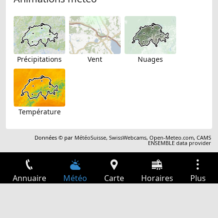
Précipitations
Vent
Nuages
Température
Données © par
MétéoSuisse
,
SwissWebcams
,
Open-Meteo.com
,
CAMS
ENSEMBLE data provider
Annuaire
Météo
Carte
Horaires
Plus
Connexion