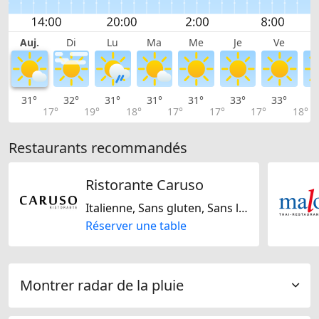
Auj.
Di
Lu
Ma
Me
Je
Ve
31°
32°
31°
31°
31°
33°
33°
3
17°
19°
18°
17°
17°
17°
18°
Restaurants recommandés
Ristorante Caruso
Italienne, Sans gluten, Sans lactose
Réserver une table
Montrer radar de la pluie