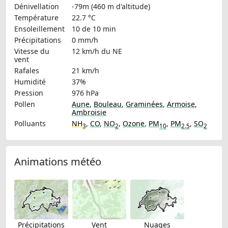
Dénivellation
-79m (460 m d'altitude)
Température
22.7 °C
Ensoleillement
10 de 10 min
Précipitations
0 mm/h
Vitesse du
12 km/h
du NE
vent
Rafales
21 km/h
Humidité
37%
Pression
976 hPa
Pollen
Aune
,
Bouleau
,
Graminées
,
Armoise
,
Ambroisie
Polluants
NH
,
CO
,
NO
,
Ozone
,
PM
,
PM
,
SO
3
2
10
2.5
2
Animations météo
Précipitations
Vent
Nuages