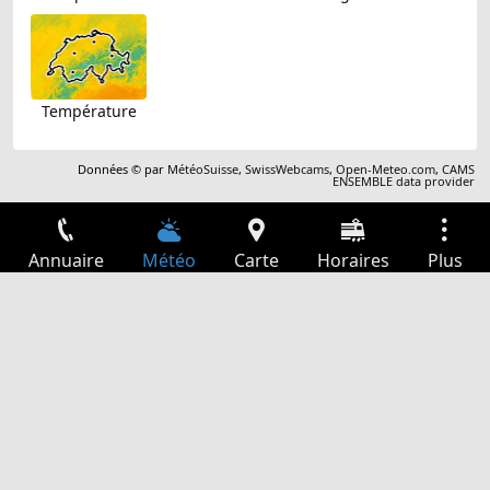
Température
Données © par
MétéoSuisse
,
SwissWebcams
,
Open-Meteo.com
,
CAMS
ENSEMBLE data provider
Annuaire
Météo
Carte
Horaires
Plus
Connexion
Services
Départs
Loisir