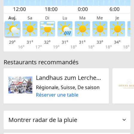
Auj.
Sa
Di
Lu
Ma
Me
Je
29°
31°
32°
31°
31°
33°
34°
3
16°
17°
19°
18°
18°
18°
18°
Restaurants recommandés
Landhaus zum Lerchenhof
Régionale, Suisse, De saison
Réserver une table
Montrer radar de la pluie