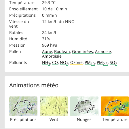
Température
29.3 °C
Ensoleillement
10 de 10 min
Précipitations
0 mm/h
Vitesse du
12 km/h
du NNO
vent
Rafales
24 km/h
Humidité
31%
Pression
969 hPa
Pollen
Aune
,
Bouleau
,
Graminées
,
Armoise
,
Ambroisie
Polluants
NH
,
CO
,
NO
,
Ozone
,
PM
,
PM
,
SO
3
2
10
2.5
2
Animations météo
Précipitations
Vent
Nuages
Température