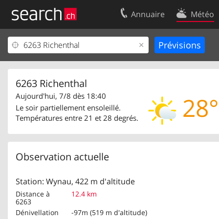
Annuaire
Météo
Votre inscription
Contact
Centre clients
Conditions d’
Mentions Légales
Protection 
6263 Richenthal
Aujourd'hui, 7/8 dès 18:40
28°
Le soir partiellement ensoleillé.
Températures entre 21 et 28 degrés.
Observation actuelle
Station: Wynau, 422 m d'altitude
Distance à
12.4 km
6263
Dénivellation
-97m (519 m d'altitude)