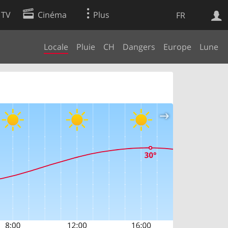
 TV
Cinéma
Plus
FR
Locale
Pluie
CH
Dangers
Europe
Lune
es
Web
Apps