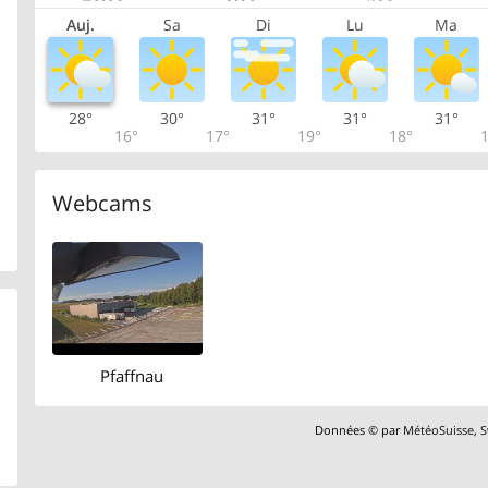
Auj.
Sa
Di
Lu
Ma
28°
30°
31°
31°
31°
16°
17°
19°
18°
1
Webcams
Pfaffnau
Données © par
MétéoSuisse
,
S