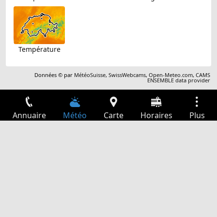
Température
Données © par
MétéoSuisse
,
SwissWebcams
,
Open-Meteo.com
,
CAMS
ENSEMBLE data provider
Annuaire
Météo
Carte
Horaires
Plus
Connexion
Services
Départs
Loisir