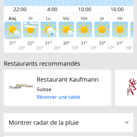
Auj.
Di
Lu
Ma
Me
Je
Ve
31°
32°
31°
30°
31°
33°
31°
3
20°
20°
20°
18°
19°
17°
18°
Restaurants recommandés
Restaurant Kaufmann
Suisse
Réserver une table
Montrer radar de la pluie