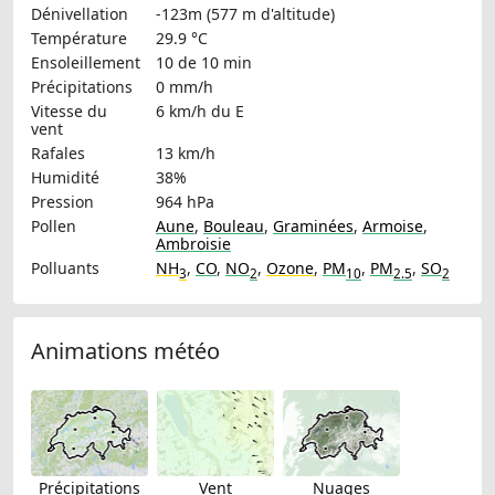
Dénivellation
-123m (577 m d'altitude)
Température
29.9 °C
Ensoleillement
10 de 10 min
Précipitations
0 mm/h
Vitesse du
6 km/h
du E
vent
Rafales
13 km/h
Humidité
38%
Pression
964 hPa
Pollen
Aune
,
Bouleau
,
Graminées
,
Armoise
,
Ambroisie
Polluants
NH
,
CO
,
NO
,
Ozone
,
PM
,
PM
,
SO
3
2
10
2.5
2
Animations météo
Précipitations
Vent
Nuages