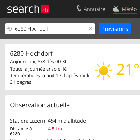
Annuaire
Météo
Votre inscription
Contact
Centre clients
Conditions d’
Mentions Légales
Protection 
6280 Hochdorf
Aujourd'hui, 8/8 dès 00:30
21°
Toute la journée ensoleillé.
Températures la nuit 17, l'après-midi
31 degrés.
Observation actuelle
Station: Luzern, 454 m d'altitude
Distance à
14.5 km
6280