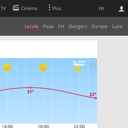
 TV
Cinéma
Plus
FR
Locale
Pluie
CH
Dangers
Europe
Lune
es
Web
Apps