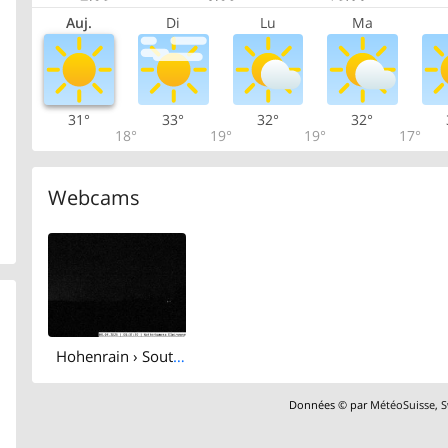
Auj.
Di
Lu
Ma
31°
33°
32°
32°
18°
19°
19°
17°
Webcams
Hohenrain › South-west: Mount Pilatus
Données © par
MétéoSuisse
,
S