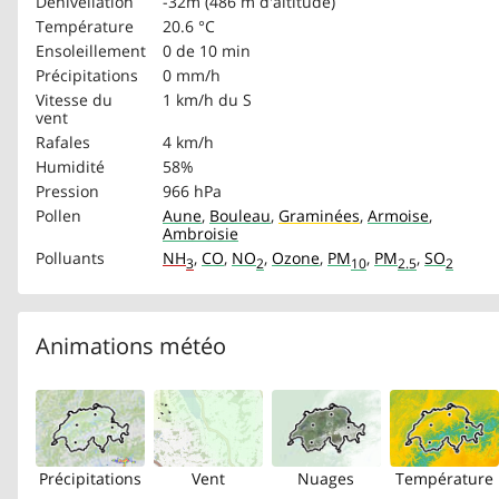
Dénivellation
-32m (486 m d'altitude)
Température
20.6 °C
Ensoleillement
0 de 10 min
Précipitations
0 mm/h
Vitesse du
1 km/h
du S
vent
Rafales
4 km/h
Humidité
58%
Pression
966 hPa
Pollen
Aune
,
Bouleau
,
Graminées
,
Armoise
,
Ambroisie
Polluants
NH
,
CO
,
NO
,
Ozone
,
PM
,
PM
,
SO
3
2
10
2.5
2
Animations météo
Précipitations
Vent
Nuages
Température