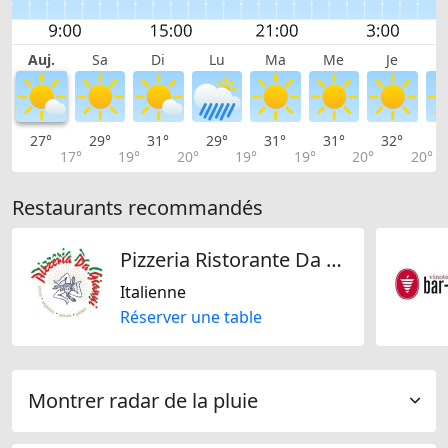
Auj.
Sa
Di
Lu
Ma
Me
Je
27°
29°
31°
29°
31°
31°
32°
3
17°
19°
20°
19°
19°
20°
20°
Restaurants recommandés
Pizzeria Ristorante Da Gianni
Italienne
Réserver une table
Montrer radar de la pluie