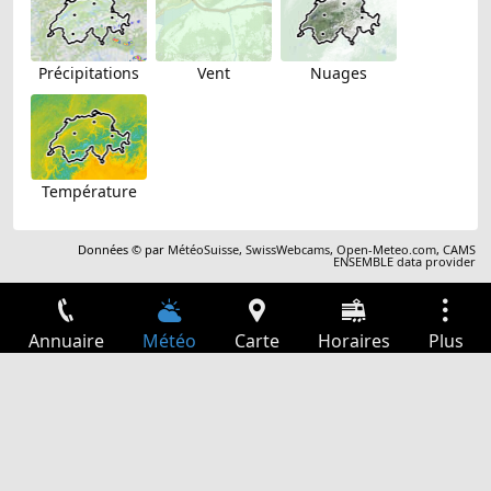
Précipitations
Vent
Nuages
Température
Données © par
MétéoSuisse
,
SwissWebcams
,
Open-Meteo.com
,
CAMS
ENSEMBLE data provider
Annuaire
Météo
Carte
Horaires
Plus
Connexion
Services