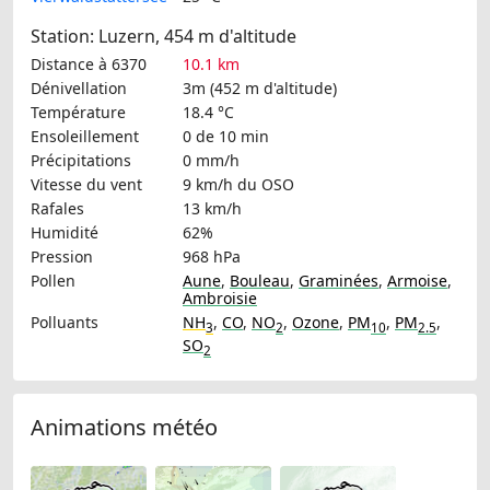
Station: Luzern, 454 m d'altitude
Distance à 6370
10.1 km
Dénivellation
3m (452 m d'altitude)
Température
18.4 °C
Ensoleillement
0 de 10 min
Précipitations
0 mm/h
Vitesse du vent
9 km/h
du OSO
Rafales
13 km/h
Humidité
62%
Pression
968 hPa
Pollen
Aune
,
Bouleau
,
Graminées
,
Armoise
,
Ambroisie
Polluants
NH
,
CO
,
NO
,
Ozone
,
PM
,
PM
,
3
2
10
2.5
SO
2
Animations météo