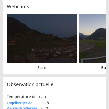
Webcams
Stans
Buoc
Observation actuelle
Température de l'eau
Engelberger Aa
9.8 °C
Vierwaldstättersee
25 °C