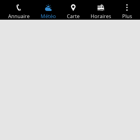
Annuaire
Météo
Carte
Horaires
Plus
Connexion
Services
Départs
Loisir
Guide TV
Cinéma
Recherche Web
App