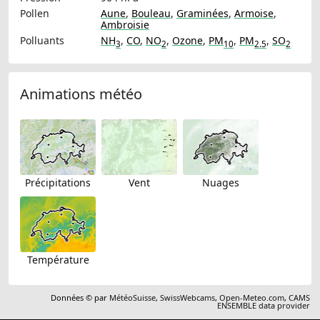
Pollen
Aune
,
Bouleau
,
Graminées
,
Armoise
,
Ambroisie
Polluants
NH
,
CO
,
NO
,
Ozone
,
PM
,
PM
,
SO
3
2
10
2.5
2
Animations météo
Précipitations
Vent
Nuages
Température
Données © par
MétéoSuisse
,
SwissWebcams
,
Open-Meteo.com
,
CAMS
ENSEMBLE data provider