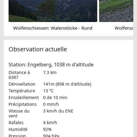
Wolfenschiessen: Walenstöcke - Rund
Wolfensch
Observation actuelle
Station: Engelberg, 1038 m d'altitude
Distance à
7.3 km
6387
Dénivellation
141m (898 m d'altitude)
Température
13 °C
Ensoleillement
0 de 10 min
Précipitations
0 mm/h
Vitesse du
3 km/h
du ENE
vent
Rafales
4 km/h
Humidité
92%
Pression
904 hPa