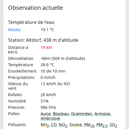
Observation actuelle
Température de l'eau
Muota
19.1 °C
Station: Altdorf, 438 m d'altitude
Distance à
19 km
6410
Dénivellation
-66m (504 m d'altitude)
Température
28.6 °C
Ensoleillement
10 de 10 min
Précipitations
0 mm/h
Vitesse du
12 km/h
du NO
vent
Rafales
20 km/h
Humidité
51%
Pression
966 hPa
Pollen
Aune
,
Bouleau
,
Graminées
,
Armoise
,
Ambroisie
Polluants
NH
,
CO
,
NO
,
Ozone
,
PM
,
PM
,
SO
3
2
10
2.5
2