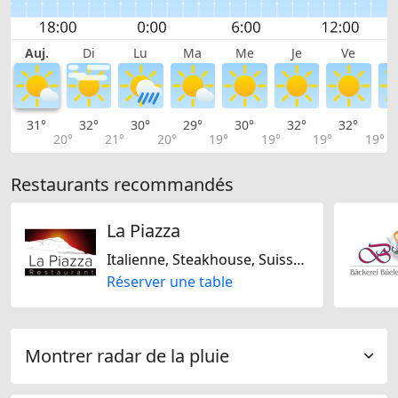
Auj.
Di
Lu
Ma
Me
Je
Ve
31°
32°
30°
29°
30°
32°
32°
3
20°
21°
20°
19°
19°
19°
19°
Restaurants recommandés
La Piazza
Italienne, Steakhouse, Suisse, Sans gluten
Réserver une table
Montrer radar de la pluie