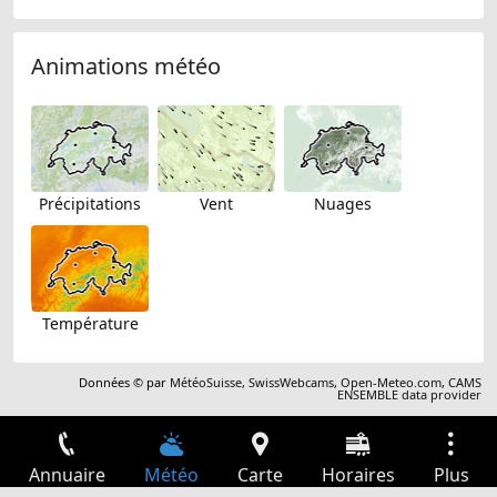
Animations météo
Précipitations
Vent
Nuages
Température
Données © par
MétéoSuisse
,
SwissWebcams
,
Open-Meteo.com
,
CAMS
ENSEMBLE data provider
Annuaire
Météo
Carte
Horaires
Plus