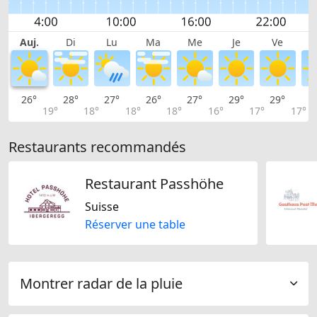
Auj.
Di
Lu
Ma
Me
Je
Ve
26°
28°
27°
26°
27°
29°
29°
2
19°
18°
18°
18°
16°
17°
17°
Restaurants recommandés
Restaurant Passhöhe
Suisse
Réserver une table
Montrer radar de la pluie