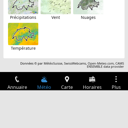
Précipitations
Vent
Nuages
Température
Données © par
MétéoSuisse
,
SwissWebcams
,
Open-Meteo.com
,
CAMS
ENSEMBLE data provider
Annuaire
Météo
Carte
Horaires
Plus
Connexion
Services