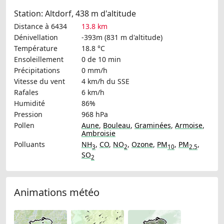
Station: Altdorf, 438 m d'altitude
Distance à 6434
13.8 km
Dénivellation
-393m (831 m d'altitude)
Température
18.8 °C
Ensoleillement
0 de 10 min
Précipitations
0 mm/h
Vitesse du vent
4 km/h
du SSE
Rafales
6 km/h
Humidité
86%
Pression
968 hPa
Pollen
Aune
,
Bouleau
,
Graminées
,
Armoise
,
Ambroisie
Polluants
NH
,
CO
,
NO
,
Ozone
,
PM
,
PM
,
3
2
10
2.5
SO
2
Animations météo