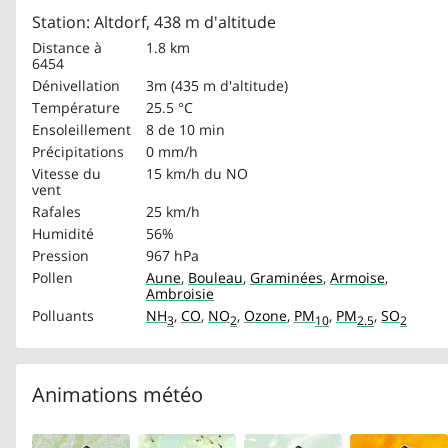
Station: Altdorf, 438 m d'altitude
Distance à
1.8 km
6454
Dénivellation
3m (435 m d'altitude)
Température
25.5 °C
Ensoleillement
8 de 10 min
Précipitations
0 mm/h
Vitesse du
15 km/h
du NO
vent
Rafales
25 km/h
Humidité
56%
Pression
967 hPa
Pollen
Aune
,
Bouleau
,
Graminées
,
Armoise
,
Ambroisie
Polluants
NH
,
CO
,
NO
,
Ozone
,
PM
,
PM
,
SO
3
2
10
2.5
2
Animations météo