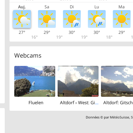
Auj.
Sa
Di
Lu
Ma
27°
29°
30°
30°
29°
16°
19°
19°
18°
1
Webcams
Fluelen
Altdorf › West: Gitschen
Données © par
MétéoSuisse
,
S