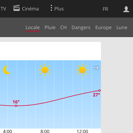
 TV
Cinéma
Plus
FR
Locale
Pluie
CH
Dangers
Europe
Lune
es
Web
Apps