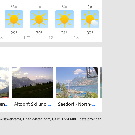
Me
Je
Ve
Sa
29°
30°
31°
30°
8°
17°
18°
18°
Altdorf: Gitschenen
Altdorf: Ski und Wandergebiet Eggbergen, Uri (1450müM)
Seedorf › North-east: SWISS SAILING ACADEMY - Teddybären Höhle - Alte Axenstrasse - Lake Lucerne
wissWebcams
,
Open-Meteo.com
,
CAMS ENSEMBLE data provider