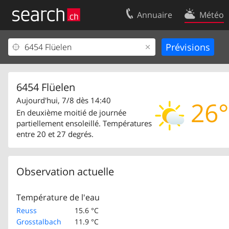
Annuaire
Météo
Votre inscription
Contact
Centre clients
Conditions d’
Mentions Légales
Protection 
6454 Flüelen
Aujourd'hui, 7/8 dès 14:40
26°
En deuxième moitié de journée
partiellement ensoleillé. Températures
entre 20 et 27 degrés.
Observation actuelle
Température de l'eau
Reuss
15.6 °C
Grosstalbach
11.9 °C