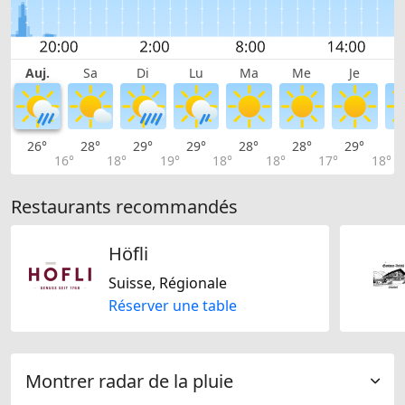
Auj.
Sa
Di
Lu
Ma
Me
Je
26°
28°
29°
29°
28°
28°
29°
3
16°
18°
19°
18°
18°
17°
18°
Restaurants recommandés
Höfli
Suisse, Régionale
Réserver une table
Montrer radar de la pluie