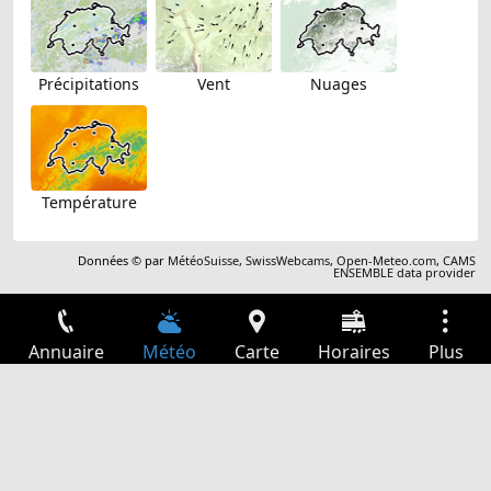
Précipitations
Vent
Nuages
Température
Données © par
MétéoSuisse
,
SwissWebcams
,
Open-Meteo.com
,
CAMS
ENSEMBLE data provider
Annuaire
Météo
Carte
Horaires
Plus
Connexion
Services