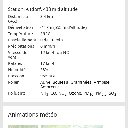
Station: Altdorf, 438 m d'altitude
Distance à
3.4 km
6463
Dénivellation
-117m (555 m d'altitude)
Température
26 °C
Ensoleillement
0 de 10 min
Précipitations
0 mm/h
Vitesse du
12 km/h
du NO
vent
Rafales
17 km/h
Humidité
53%
Pression
966 hPa
Pollen
Aune
,
Bouleau
,
Graminées
,
Armoise
,
Ambroisie
Polluants
NH
,
CO
,
NO
,
Ozone
,
PM
,
PM
,
SO
3
2
10
2.5
2
Animations météo