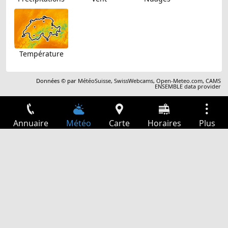
Température
Données © par
MétéoSuisse
,
SwissWebcams
,
Open-Meteo.com
,
CAMS
ENSEMBLE data provider
Annuaire
Météo
Carte
Horaires
Plus
Connexion
Services
Départs
Loisir