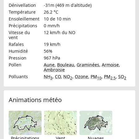
Dénivellation
-31m (469 m d'altitude)
Température
26.2 °C
Ensoleillement
10 de 10 min
Précipitations
0 mm/h
Vitesse du
12 km/h
du NO
vent
Rafales
19 km/h
Humidité
56%
Pression
967 hPa
Pollen
Aune
,
Bouleau
,
Graminées
,
Armoise
,
Ambroisie
Polluants
NH
,
CO
,
NO
,
Ozone
,
PM
,
PM
,
SO
3
2
10
2.5
2
Animations météo
Précipitations
Vent
Nuages