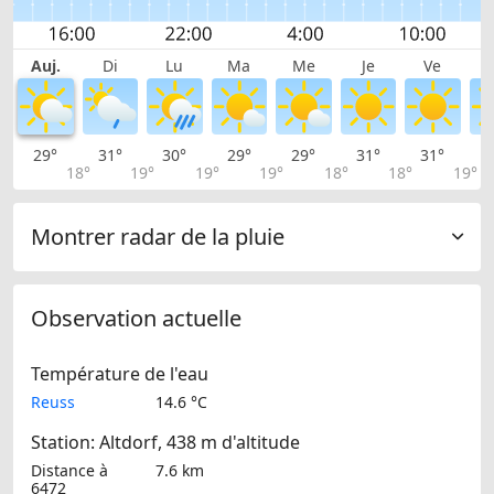
Auj.
Di
Lu
Ma
Me
Je
Ve
29°
31°
30°
29°
29°
31°
31°
3
18°
19°
19°
19°
18°
18°
19°
Montrer radar de la pluie
Observation actuelle
Température de l'eau
Reuss
14.6 °C
Station: Altdorf, 438 m d'altitude
Distance à
7.6 km
6472