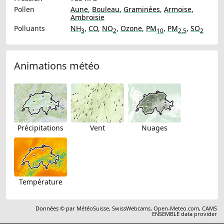
Pollen
Aune
,
Bouleau
,
Graminées
,
Armoise
,
Ambroisie
Polluants
NH
,
CO
,
NO
,
Ozone
,
PM
,
PM
,
SO
3
2
10
2.5
2
Animations météo
Précipitations
Vent
Nuages
Température
Données © par
MétéoSuisse
,
SwissWebcams
,
Open-Meteo.com
,
CAMS
ENSEMBLE data provider