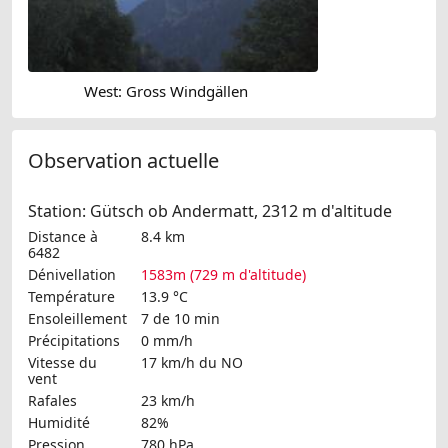
West: Gross Windgällen
Observation actuelle
Station: Gütsch ob Andermatt, 2312 m d'altitude
Distance à
8.4 km
6482
Dénivellation
1583m (729 m d'altitude)
Température
13.9 °C
Ensoleillement
7 de 10 min
Précipitations
0 mm/h
Vitesse du
17 km/h
du NO
vent
Rafales
23 km/h
Humidité
82%
Pression
780 hPa