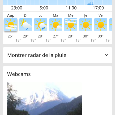
Auj.
Di
Lu
Ma
Me
Je
Ve
25°
29°
28°
27°
28°
30°
30°
2
18°
18°
18°
18°
18°
19°
19°
Montrer radar de la pluie
Webcams