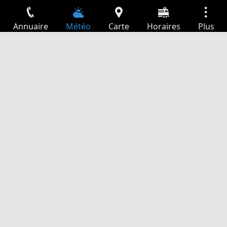
Annuaire
Météo
Carte
Horaires
Plus
Connexion
Services
Départs
Loisir
Guide TV
Cinéma
Recherche Web
App