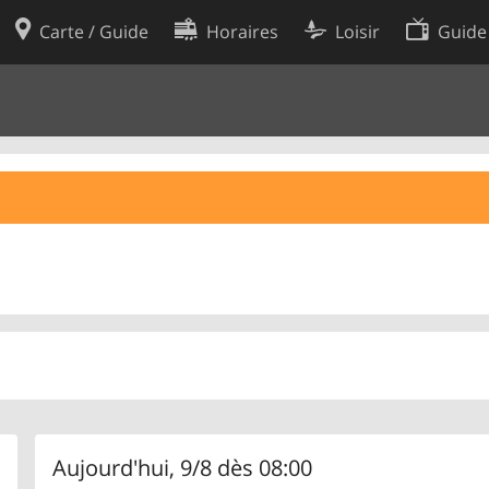
Carte / Guide
Horaires
Loisir
Guide
Politique en matière de cooki
utilisation
Préférences de cookies
des données
Développeurs
Aujourd'hui, 9/8 dès 08:00