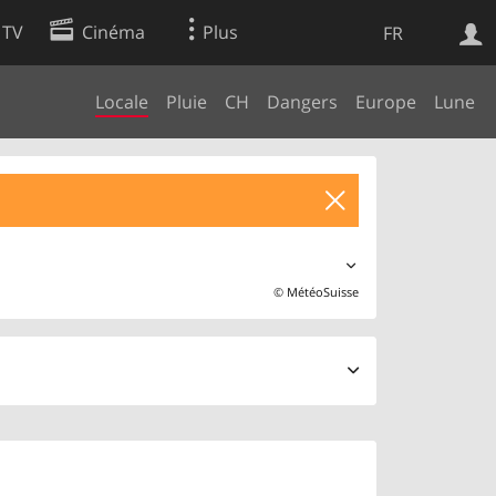
 TV
Cinéma
Plus
FR
Locale
Pluie
CH
Dangers
Europe
Lune
es
Web
Apps
©
MétéoSuisse