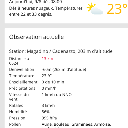
Aujourd'hui, 9/8 dès 08:00
23°
Dès 8 heures nuageux. Températures
entre 22 et 33 degrés.
Observation actuelle
Station: Magadino / Cadenazzo, 203 m d'altitude
Distance à
13 km
6524
Dénivellation
-60m (263 m d'altitude)
Température
23 °C
Ensoleillement
0 de 10 min
Précipitations
0 mm/h
Vitesse du
1 km/h
du NNO
vent
Rafales
3 km/h
Humidité
86%
Pression
995 hPa
Pollen
Aune
,
Bouleau
,
Graminées
,
Armoise
,