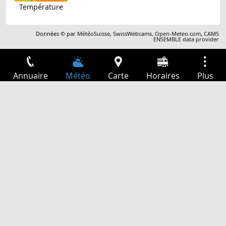
Température
Données © par
MétéoSuisse
,
SwissWebcams
,
Open-Meteo.com
,
CAMS
ENSEMBLE data provider
Annuaire
Météo
Carte
Horaires
Plus
Connexion
Services
Départs
Loisir
Guide TV
Cinéma