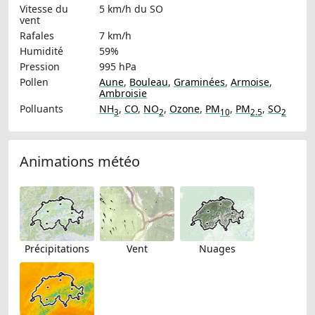
Vitesse du
5 km/h
du SO
vent
Rafales
7 km/h
Humidité
59%
Pression
995 hPa
Pollen
Aune
,
Bouleau
,
Graminées
,
Armoise
,
Ambroisie
Polluants
NH
,
CO
,
NO
,
Ozone
,
PM
,
PM
,
SO
3
2
10
2.5
2
Animations météo
Précipitations
Vent
Nuages