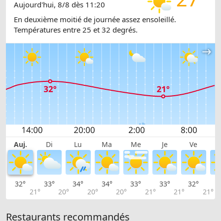
Aujourd'hui, 8/8 dès 11:20
En deuxième moitié de journée assez ensoleillé.
Températures entre 25 et 32 degrés.
Auj.
Di
Lu
Ma
Me
Je
Ve
32°
33°
34°
34°
33°
33°
32°
3
21°
20°
20°
20°
21°
21°
21°
Restaurants recommandés