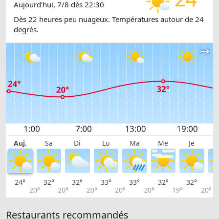
Aujourd'hui, 7/8 dès 22:30
Dès 22 heures peu nuageux. Températures autour de 24
degrés.
Auj.
Sa
Di
Lu
Ma
Me
Je
24°
32°
32°
33°
33°
32°
32°
3
20°
20°
20°
20°
20°
19°
20°
Restaurants recommandés