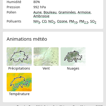
Humidité
80%
Pression
992 hPa
Pollen
Aune
,
Bouleau
,
Graminées
,
Armoise
,
Ambroisie
Polluants
NH
,
CO
,
NO
,
Ozone
,
PM
,
PM
,
SO
3
2
10
2.5
2
Animations météo
Précipitations
Vent
Nuages
Température