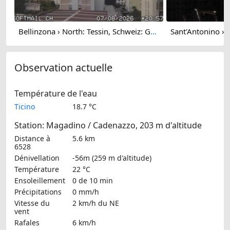
Bellinzona › North: Tessin, Schweiz: Giubiasco Richtung 3 Castelli di
Observation actuelle
Température de l'eau
Ticino
18.7 °C
Station: Magadino / Cadenazzo, 203 m d'altitude
Distance à
5.6 km
6528
Dénivellation
-56m (259 m d'altitude)
Température
22 °C
Ensoleillement
0 de 10 min
Précipitations
0 mm/h
Vitesse du
2 km/h
du NE
vent
Rafales
6 km/h