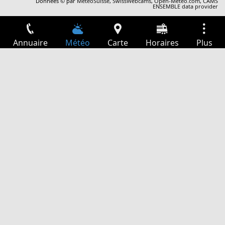
Données © par
MétéoSuisse
,
SwissWebcams
,
Open-Meteo.com
,
CAMS
ENSEMBLE data provider
Annuaire
Météo
Carte
Horaires
Plus
Connexion
Services
Départs
Loisir
Guide TV
Cinéma
Recherche Web