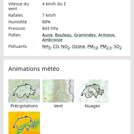
Vitesse du
4 km/h
du E
vent
Rafales
7 km/h
Humidité
88%
Pression
843 hPa
Pollen
Aune
,
Bouleau
,
Graminées
,
Armoise
,
Ambroisie
Polluants
NH
,
CO
,
NO
,
Ozone
,
PM
,
PM
,
SO
3
2
10
2.5
2
Animations météo
Précipitations
Vent
Nuages