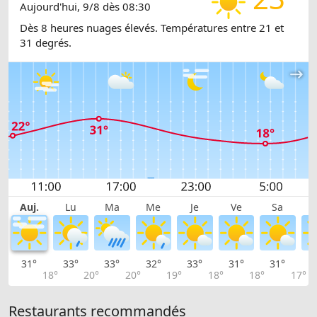
Aujourd'hui, 9/8 dès 08:30
Dès 8 heures nuages élevés. Températures entre 21 et
31 degrés.
Auj.
Lu
Ma
Me
Je
Ve
Sa
31°
33°
33°
32°
33°
31°
31°
3
18°
20°
20°
19°
18°
18°
17°
Restaurants recommandés