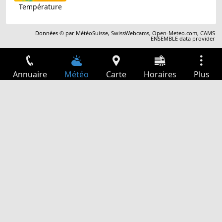
Température
Données © par
MétéoSuisse
,
SwissWebcams
,
Open-Meteo.com
,
CAMS
ENSEMBLE data provider
Annuaire
Météo
Carte
Horaires
Plus
Connexion
Services
Départs
Loisir
Guide TV
Cinéma