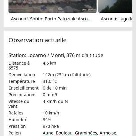
Ascona › South: Porto Patriziale Ascona - Gambarogno - Lake Maggiore
Observation actuelle
Station: Locarno / Monti, 376 m d'altitude
Distance à
4.6 km
6575
Dénivellation
142m (234 m d'altitude)
Température
31.6 °C
Ensoleillement
0 de 10 min
Précipitations
0 mm/h
Vitesse du
4 km/h
du N
vent
Rafales
10 km/h
Humidité
34%
Pression
970 hPa
Pollen
Aune
,
Bouleau
,
Graminées
,
Armoise
,