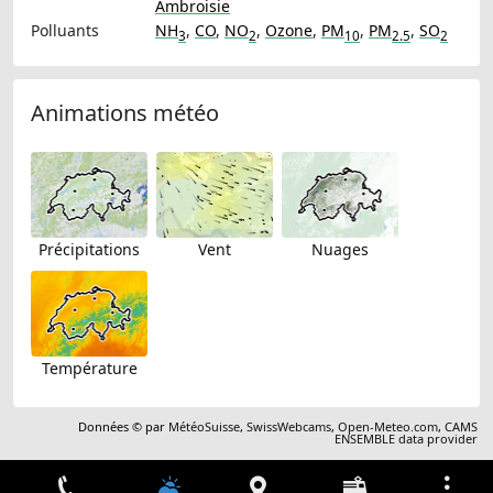
Ambroisie
Polluants
NH
,
CO
,
NO
,
Ozone
,
PM
,
PM
,
SO
3
2
10
2.5
2
Animations météo
Précipitations
Vent
Nuages
Température
Données © par
MétéoSuisse
,
SwissWebcams
,
Open-Meteo.com
,
CAMS
ENSEMBLE data provider