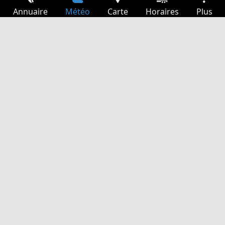
Annuaire
Météo
Carte
Horaires
Plus
Connexion
Services
Départs
Loisir
Guide TV
Cinéma
Recherche Web
App