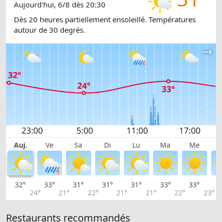
Aujourd'hui, 6/8 dès 20:30
Dès 20 heures partiellement ensoleillé. Températures
autour de 30 degrés.
Auj.
Ve
Sa
Di
Lu
Ma
Me
32°
33°
31°
31°
31°
33°
33°
3
24°
21°
22°
21°
21°
22°
23°
Restaurants recommandés