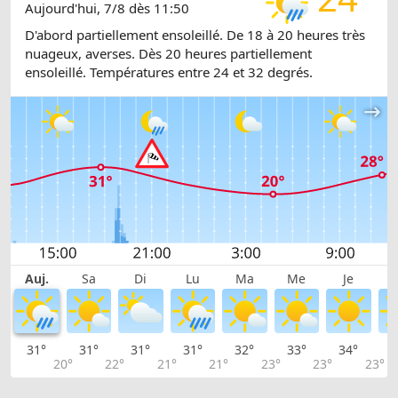
Aujourd'hui, 7/8 dès 11:50
D'abord partiellement ensoleillé. De 18 à 20 heures très
nuageux, averses. Dès 20 heures partiellement
ensoleillé. Températures entre 24 et 32 degrés.
Auj.
Sa
Di
Lu
Ma
Me
Je
31°
31°
31°
31°
32°
33°
34°
3
20°
22°
21°
21°
23°
23°
23°