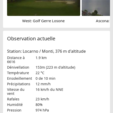
West: Golf Gerre Losone
Ascona: C
Observation actuelle
Station: Locarno / Monti, 376 m d'altitude
Distance à
1.9 km
6616
Dénivellation
153m (223 m d'altitude)
Température
22 °C
Ensoleillement
0 de 10 min
Précipitations
12 mm/h
Vitesse du
16 km/h
du NNE
vent
Rafales
23 km/h
Humidité
80%
Pression
974 hPa