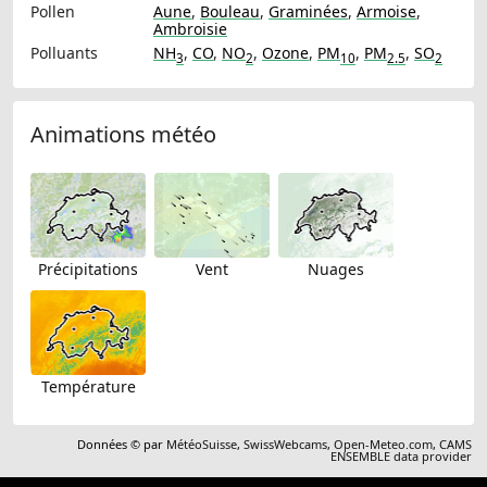
Pollen
Aune
,
Bouleau
,
Graminées
,
Armoise
,
Ambroisie
Polluants
NH
,
CO
,
NO
,
Ozone
,
PM
,
PM
,
SO
3
2
10
2.5
2
Animations météo
Précipitations
Vent
Nuages
Température
Données © par
MétéoSuisse
,
SwissWebcams
,
Open-Meteo.com
,
CAMS
ENSEMBLE data provider