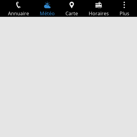
Annuaire
Météo
Carte
Horaires
Plus
Connexion
Services
Départs
Loisir
Guide TV
Cinéma
Recherche Web
App