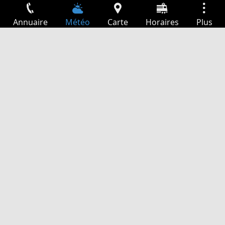
Annuaire
Météo
Carte
Horaires
Plus
Connexion
Services
Départs
Loisir
Guide TV
Cinéma
Recherche Web
App