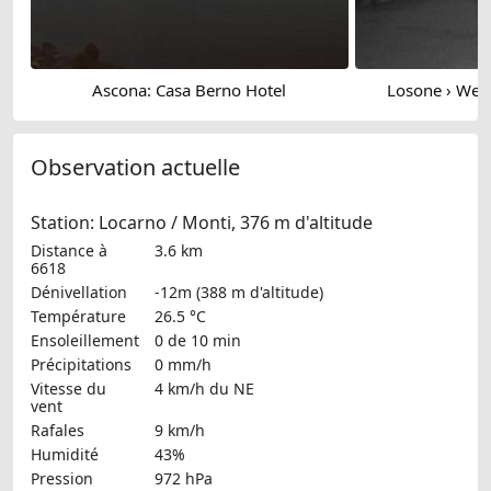
Ascona: Casa Berno Hotel
Losone › West
Observation actuelle
Station: Locarno / Monti, 376 m d'altitude
Distance à
3.6 km
6618
Dénivellation
-12m (388 m d'altitude)
Température
26.5 °C
Ensoleillement
0 de 10 min
Précipitations
0 mm/h
Vitesse du
4 km/h
du NE
vent
Rafales
9 km/h
Humidité
43%
Pression
972 hPa