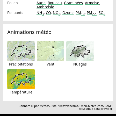
Pollen
Aune
,
Bouleau
,
Graminées
,
Armoise
,
Ambroisie
Polluants
NH
,
CO
,
NO
,
Ozone
,
PM
,
PM
,
SO
3
2
10
2.5
2
Animations météo
Précipitations
Vent
Nuages
Température
Données © par
MétéoSuisse
,
SwissWebcams
,
Open-Meteo.com
,
CAMS
ENSEMBLE data provider