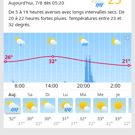
Aujourd'hui, 7/8 dès 05:20
De 5 à 19 heures averses avec longs intervalles secs. De
20 à 22 heures fortes pluies. Températures entre 23 et
32 degrés.
Auj.
Sa
Di
Lu
Ma
Me
Je
32°
30°
30°
31°
32°
33°
33°
3
21°
22°
20°
21°
22°
22°
22°