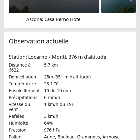
Ascona: Casa Berno Hotel
B
Observation actuelle
Station: Locarno / Monti, 376 m d'altitude
Distance à
5.7 km
6622
Dénivellation
25m (351 m d'altitude)
Température
23.1 °C
Ensoleillement
10 de 10 min
Précipitations
0 mm/h
Vitesse du
1 km/h
du ESE
vent
Rafales
3 km/h
Humidité
64%
Pression
976 hPa
Pollen
Aune
,
Bouleau
,
Graminées
,
Armoise
,