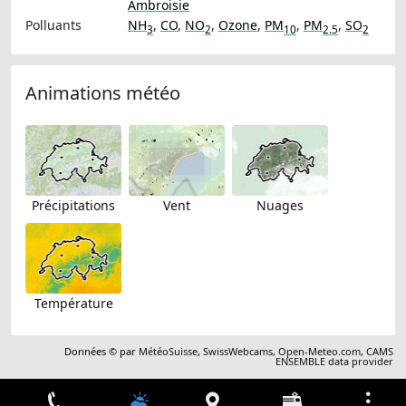
Ambroisie
Polluants
NH
,
CO
,
NO
,
Ozone
,
PM
,
PM
,
SO
3
2
10
2.5
2
Animations météo
Précipitations
Vent
Nuages
Température
Données © par
MétéoSuisse
,
SwissWebcams
,
Open-Meteo.com
,
CAMS
ENSEMBLE data provider