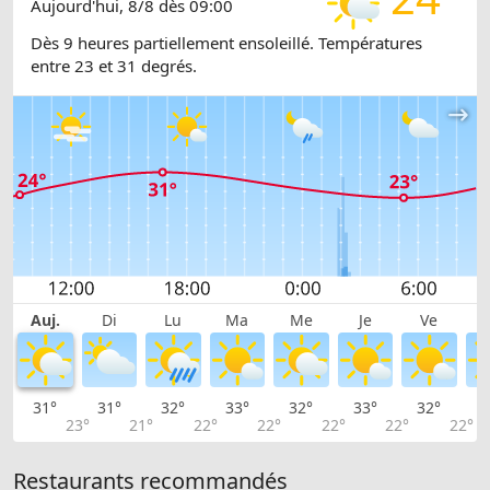
Aujourd'hui, 8/8 dès 09:00
Dès 9 heures partiellement ensoleillé. Températures
entre 23 et 31 degrés.
Auj.
Di
Lu
Ma
Me
Je
Ve
31°
31°
32°
33°
32°
33°
32°
3
23°
21°
22°
22°
22°
22°
22°
Restaurants recommandés