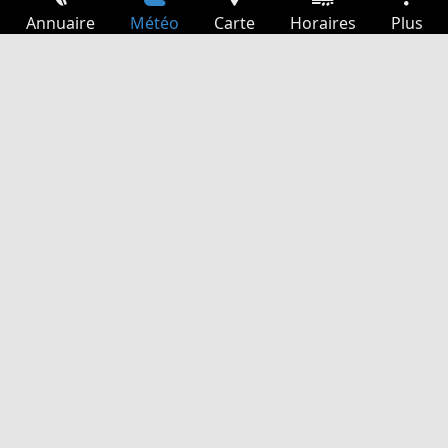
Annuaire
Météo
Carte
Horaires
Plus
Connexion
Services
Départs
Loisir
Guide TV
Cinéma
Recherche Web
App