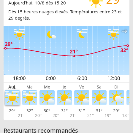
Aujourd'hui, 10/8 dès 15:20
Dès 15 heures nuages élevés. Températures entre 23 et
29 degrés.
Auj.
Ma
Me
Je
Ve
Sa
Di
29°
32°
30°
31°
31°
31°
29°
2
21°
20°
20°
21°
21°
19°
18°
Restaurants recommandés