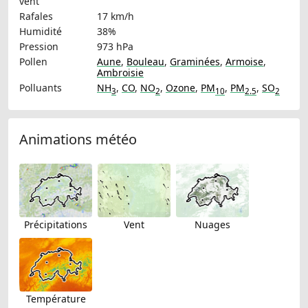
vent
Rafales
17 km/h
Humidité
38%
Pression
973 hPa
Pollen
Aune
,
Bouleau
,
Graminées
,
Armoise
,
Ambroisie
Polluants
NH
,
CO
,
NO
,
Ozone
,
PM
,
PM
,
SO
3
2
10
2.5
2
Animations météo
Précipitations
Vent
Nuages
Température