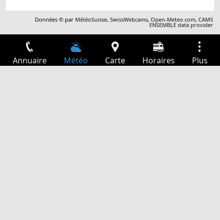
Données © par
MétéoSuisse
,
SwissWebcams
,
Open-Meteo.com
,
CAMS
ENSEMBLE data provider
Annuaire
Météo
Carte
Horaires
Plus
Connexion
Services
Départs
Loisir
Guide TV
Cinéma
Recherche Web