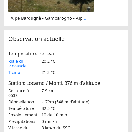
Alpe Bardughè - Gambarogno - Alpe di Neggia - Cannobio - Lake Maggiore
Observation actuelle
Température de l'eau
Riale di
20.2 °C
Pincascia
Ticino
21.3 °C
Station: Locarno / Monti, 376 m d'altitude
Distance à
7.9 km
6632
Dénivellation
-172m (548 m d'altitude)
Température
32.5 °C
Ensoleillement
10 de 10 min
Précipitations
0 mm/h
Vitesse du
8 km/h
du SSO