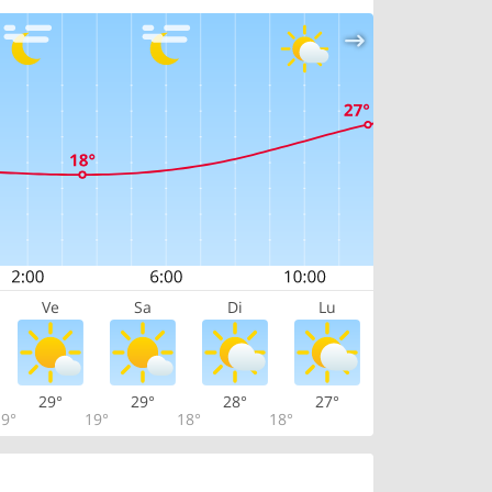
Ve
Sa
Di
Lu
29°
29°
28°
27°
9°
19°
18°
18°