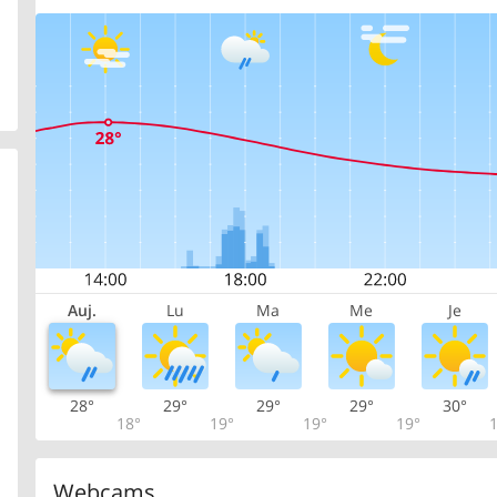
Auj.
Lu
Ma
Me
Je
28°
29°
29°
29°
30°
18°
19°
19°
19°
1
Webcams