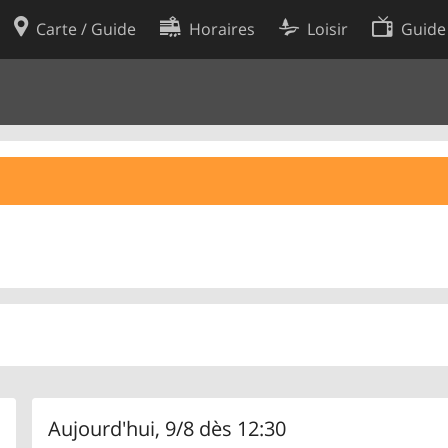
Carte / Guide
Horaires
Loisir
Guide
Politique en matière de cooki
utilisation
Préférences de cookies
des données
Développeurs
Aujourd'hui, 9/8 dès 12:30